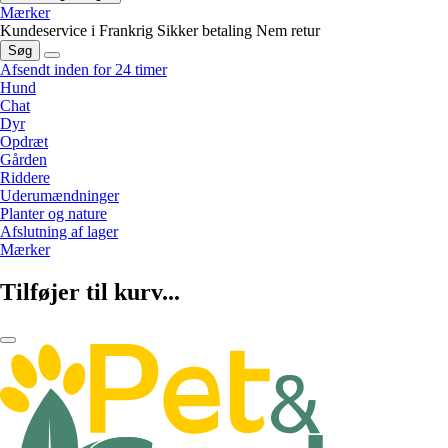
Mærker
Kundeservice i Frankrig
Sikker betaling
Nem retur
Søg
Afsendt inden for 24 timer
Hund
Chat
Dyr
Opdræt
Gården
Riddere
Uderumændninger
Planter og nature
Afslutning af lager
Mærker
Tilføjer til kurv...