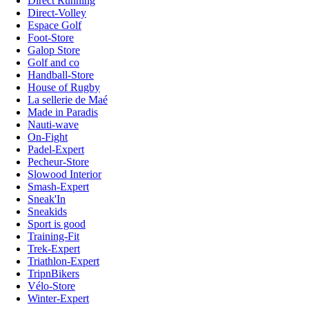
Direct Running
Direct-Volley
Espace Golf
Foot-Store
Galop Store
Golf and co
Handball-Store
House of Rugby
La sellerie de Maé
Made in Paradis
Nauti-wave
On-Fight
Padel-Expert
Pecheur-Store
Slowood Interior
Smash-Expert
Sneak'In
Sneakids
Sport is good
Training-Fit
Trek-Expert
Triathlon-Expert
TripnBikers
Vélo-Store
Winter-Expert