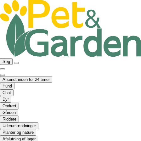
Søg
Afsendt inden for 24 timer
Hund
Chat
Dyr
Opdræt
Gården
Riddere
Uderumændninger
Planter og nature
Afslutning af lager