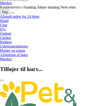
Mærker
Kundeservice i Frankrig
Sikker betaling
Nem retur
Søg
Afsendt inden for 24 timer
Hund
Chat
Dyr
Opdræt
Gården
Riddere
Uderumændninger
Planter og nature
Afslutning af lager
Mærker
Tilføjer til kurv...