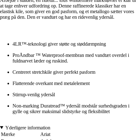
Arbejde i stalden, en ridetur... tous Windermere markstøvler er klar til
at tage enhver udfordring op. Denne raffinerede klassiker har en
elastisk kile, som giver en god pasform, og et metallogo sætter vores
præg på den. Den er vandtæt og har en ridevenlig ydersål.
4LR™-teknologi giver støtte og støddæmpning
ProÅndbar ™ Waterproof-membran med vandtæt overdel i
fuldnarvet læder og ruskind.
Centreret stretchkile giver perfekt pasform
Flatterende overkant med metalelement
Stirrup-venlig ydersål
Non-marking Duratread™ ydersål modstår surhedsgraden i
gylle og sikrer maksimal slidstyrke og fleksibilitet
Yderligere information
Mærke
Ariat