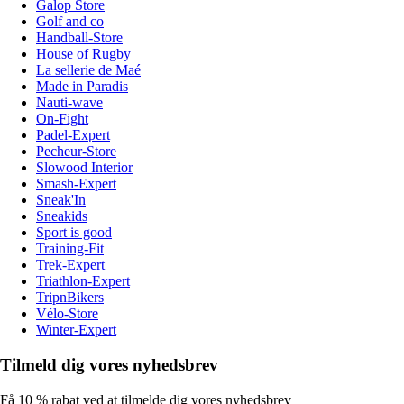
Galop Store
Golf and co
Handball-Store
House of Rugby
La sellerie de Maé
Made in Paradis
Nauti-wave
On-Fight
Padel-Expert
Pecheur-Store
Slowood Interior
Smash-Expert
Sneak'In
Sneakids
Sport is good
Training-Fit
Trek-Expert
Triathlon-Expert
TripnBikers
Vélo-Store
Winter-Expert
Tilmeld dig vores nyhedsbrev
Få 10 % rabat ved at tilmelde dig vores nyhedsbrev