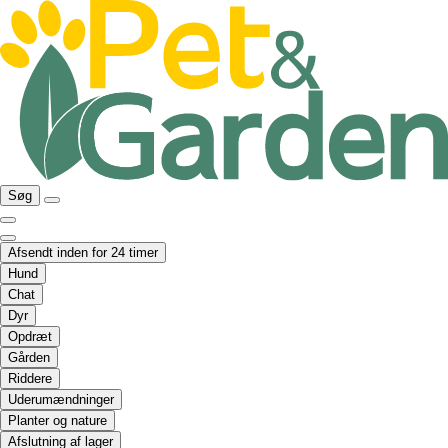
Søg
Afsendt inden for 24 timer
Hund
Chat
Dyr
Opdræt
Gården
Riddere
Uderumændninger
Planter og nature
Afslutning af lager