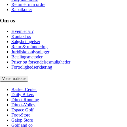
Returnér min ordre
Rabatkoder
Om os
Hvem er vi?
Kontakt os
Salgsbetingelser
Retur & refundering
Juridiske oplysninger
Betalingsmetoder
Priser og forsendelsesmuligheder
Fortrolighedserklæring
Vores butikker
Basket-Center
Daily Bikers
Direct Running
Direct-Volley
Espace Golf
Foot-Store
Galop Store
Golf and co