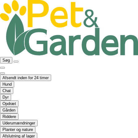
Søg
Afsendt inden for 24 timer
Hund
Chat
Dyr
Opdræt
Gården
Riddere
Uderumændninger
Planter og nature
Afslutning af lager