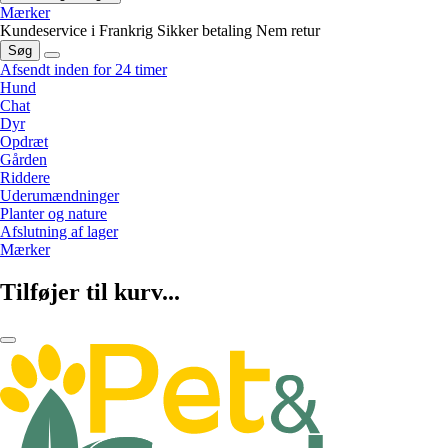
Mærker
Kundeservice i Frankrig
Sikker betaling
Nem retur
Søg
Afsendt inden for 24 timer
Hund
Chat
Dyr
Opdræt
Gården
Riddere
Uderumændninger
Planter og nature
Afslutning af lager
Mærker
Tilføjer til kurv...