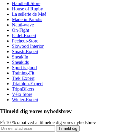
Handball-Store
House of Rugby
La sellerie de Maé
Made in Paradis
Nauti-wave
On-Fight
Padel-Expert
Pecheur-Store
Slowood Interior
Smash-Expert
Sneak'In
Sneakids
Sport is good
Training-Fit
Trek-Expert
Triathlon-Expert
TripnBikers
Vélo-Store
Winter-Expert
Tilmeld dig vores nyhedsbrev
Få 10 % rabat ved at tilmelde dig vores nyhedsbrev
Tilmeld dig