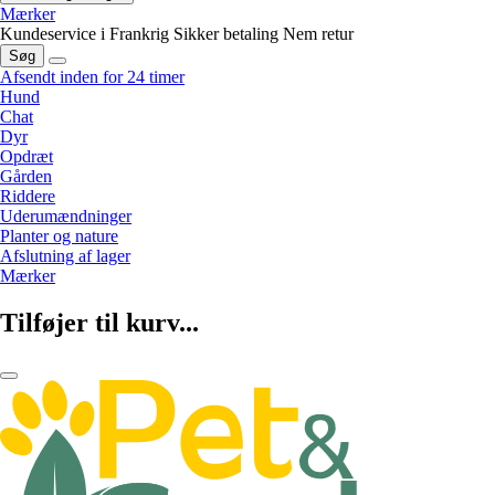
Mærker
Kundeservice i Frankrig
Sikker betaling
Nem retur
Søg
Afsendt inden for 24 timer
Hund
Chat
Dyr
Opdræt
Gården
Riddere
Uderumændninger
Planter og nature
Afslutning af lager
Mærker
Tilføjer til kurv...