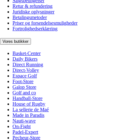
Salgsbetingelser
Retur & refundering
Juridiske oplysninger
Betalingsmetoder
Priser og forsendelsesmuligheder
Fortrolighedserklæring
Vores butikker
Basket-Center
Daily Bikers
Direct Running
Direct-Volley
Espace Golf
Foot-Store
Galop Store
Golf and co
Handball-Store
House of Rugby
La sellerie de Maé
Made in Paradis
Nauti-wave
On-Fight
Padel-Expert
Pecheur-Store