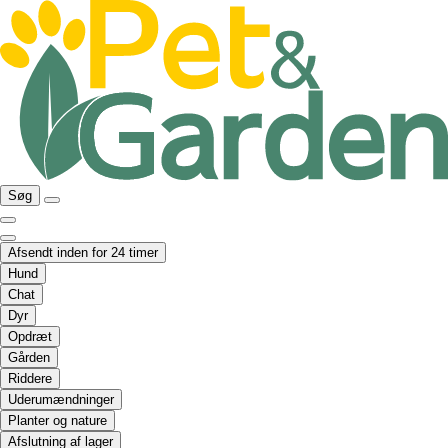
Søg
Afsendt inden for 24 timer
Hund
Chat
Dyr
Opdræt
Gården
Riddere
Uderumændninger
Planter og nature
Afslutning af lager