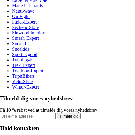
La sellerie de Maé
Made in Paradis
Nauti-wave
On-Fight
Padel-Expert
Pecheur-Store
Slowood Interior
Smash-Expert
Sneak'In
Sneakids
Sport is good
Training-Fit
Trek-Expert
Triathlon-Expert
TripnBikers
Vélo-Store
Winter-Expert
Tilmeld dig vores nyhedsbrev
Få 10 % rabat ved at tilmelde dig vores nyhedsbrev
Tilmeld dig
Hold kontakten