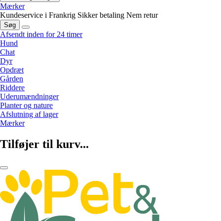
Mærker
Kundeservice i Frankrig
Sikker betaling
Nem retur
Søg
Afsendt inden for 24 timer
Hund
Chat
Dyr
Opdræt
Gården
Riddere
Uderumændninger
Planter og nature
Afslutning af lager
Mærker
Tilføjer til kurv...