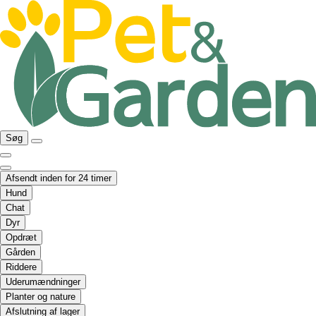
Søg
Afsendt inden for 24 timer
Hund
Chat
Dyr
Opdræt
Gården
Riddere
Uderumændninger
Planter og nature
Afslutning af lager