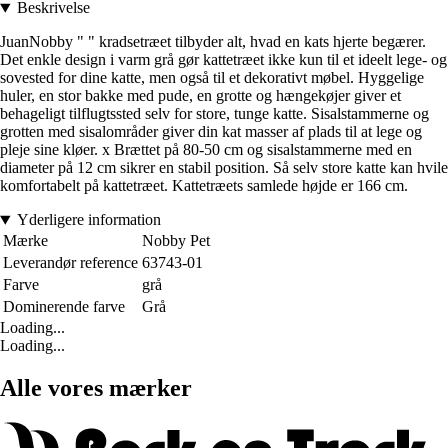
Beskrivelse
JuanNobby " " kradsetræet tilbyder alt, hvad en kats hjerte begærer.
Det enkle design i varm grå gør kattetræet ikke kun til et ideelt lege- og
sovested for dine katte, men også til et dekorativt møbel. Hyggelige
huler, en stor bakke med pude, en grotte og hængekøjer giver et
behageligt tilflugtssted selv for store, tunge katte. Sisalstammerne og
grotten med sisalområder giver din kat masser af plads til at lege og
pleje sine kløer. x Brættet på 80-50 cm og sisalstammerne med en
diameter på 12 cm sikrer en stabil position. Så selv store katte kan hvile
komfortabelt på kattetræet. Kattetræets samlede højde er 166 cm.
Yderligere information
Mærke
Nobby Pet
Leverandør reference
63743-01
Farve
grå
Dominerende farve
Grå
Loading...
Loading...
Alle vores mærker