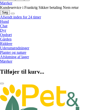
Mærker
Kundeservice i Frankrig
Sikker betaling
Nem retur
Søg
Afsendt inden for 24 timer
Hund
Chat
Dyr
Opdræt
Gården
Riddere
Uderumændninger
Planter og nature
Afslutning af lager
Mærker
Tilføjer til kurv...