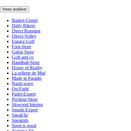
Vores butikker
Basket-Center
Daily Bikers
Direct Running
Direct-Volley
Espace Golf
Foot-Store
Galop Store
Golf and co
Handball-Store
House of Rugby
La sellerie de Maé
Made in Paradis
Nauti-wave
On-Fight
Padel-Expert
Pecheur-Store
Slowood Interior
Smash-Expert
Sneak'In
Sneakids
Sport is good
Training-Fit