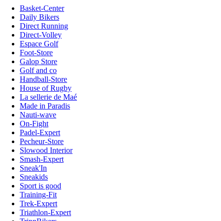
Basket-Center
Daily Bikers
Direct Running
Direct-Volley
Espace Golf
Foot-Store
Galop Store
Golf and co
Handball-Store
House of Rugby
La sellerie de Maé
Made in Paradis
Nauti-wave
On-Fight
Padel-Expert
Pecheur-Store
Slowood Interior
Smash-Expert
Sneak'In
Sneakids
Sport is good
Training-Fit
Trek-Expert
Triathlon-Expert