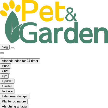
Søg
Afsendt inden for 24 timer
Hund
Chat
Dyr
Opdræt
Gården
Riddere
Uderumændninger
Planter og nature
Afslutning af lager