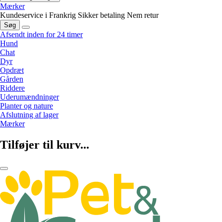
Mærker
Kundeservice i Frankrig
Sikker betaling
Nem retur
Søg
Afsendt inden for 24 timer
Hund
Chat
Dyr
Opdræt
Gården
Riddere
Uderumændninger
Planter og nature
Afslutning af lager
Mærker
Tilføjer til kurv...