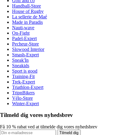
Golf and co
Handball-Store
House of Rugby
La sellerie de Maé
Made in Paradis
Nauti-wave
On-Fight
Padel-Expert
Pecheur-Store
Slowood Interior
Smash-Expert
Sneak'In
Sneakids
Sport is good
Training-Fit
Trek-Expert
Triathlon-Expert
TripnBikers
Vélo-Store
Winter-Expert
Tilmeld dig vores nyhedsbrev
Få 10 % rabat ved at tilmelde dig vores nyhedsbrev
Tilmeld dig