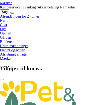
Mærker
Kundeservice i Frankrig
Sikker betaling
Nem retur
Søg
Afsendt inden for 24 timer
Hund
Chat
Dyr
Opdræt
Gården
Riddere
Uderumændninger
Planter og nature
Afslutning af lager
Mærker
Tilføjer til kurv...