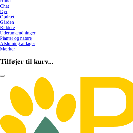
Hund
Chat
Dyr
Opdræt
Gården
Riddere
Uderumændninger
Planter og nature
Afslutning af lager
Mærker
Tilføjer til kurv...