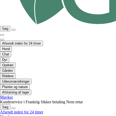
Søg
Afsendt inden for 24 timer
Hund
Chat
Dyr
Opdræt
Gården
Riddere
Uderumændninger
Planter og nature
Afslutning af lager
Mærker
Kundeservice i Frankrig
Sikker betaling
Nem retur
Søg
Afsendt inden for 24 timer