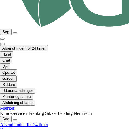
Søg
Afsendt inden for 24 timer
Hund
Chat
Dyr
Opdræt
Gården
Riddere
Uderumændninger
Planter og nature
Afslutning af lager
Mærker
Kundeservice i Frankrig
Sikker betaling
Nem retur
Søg
Afsendt inden for 24 timer