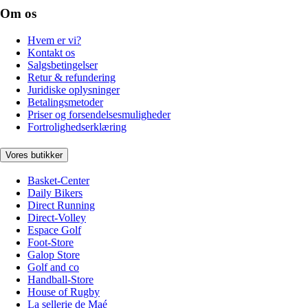
Om os
Hvem er vi?
Kontakt os
Salgsbetingelser
Retur & refundering
Juridiske oplysninger
Betalingsmetoder
Priser og forsendelsesmuligheder
Fortrolighedserklæring
Vores butikker
Basket-Center
Daily Bikers
Direct Running
Direct-Volley
Espace Golf
Foot-Store
Galop Store
Golf and co
Handball-Store
House of Rugby
La sellerie de Maé