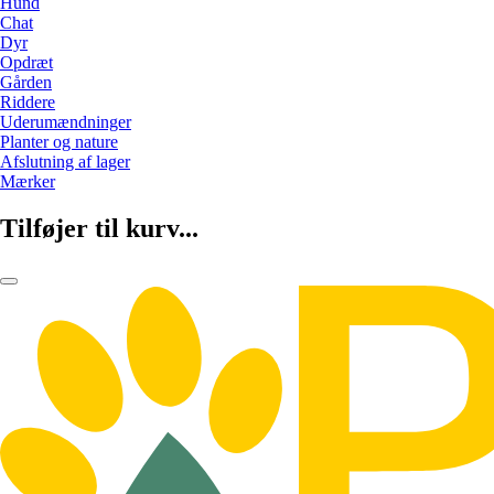
Hund
Chat
Dyr
Opdræt
Gården
Riddere
Uderumændninger
Planter og nature
Afslutning af lager
Mærker
Tilføjer til kurv...