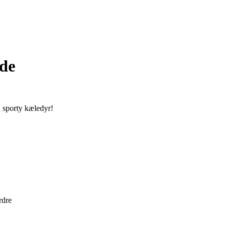
nde
l sporty kæledyr!
rdre