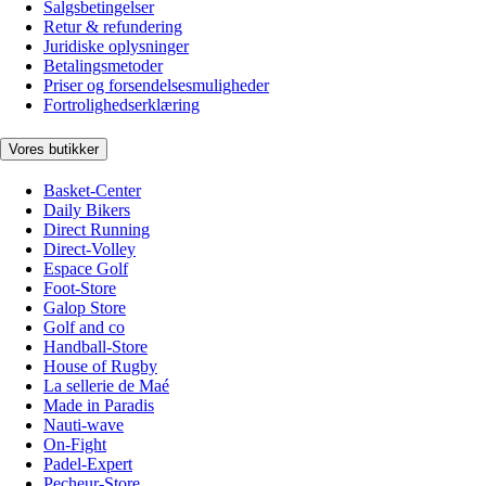
Salgsbetingelser
Retur & refundering
Juridiske oplysninger
Betalingsmetoder
Priser og forsendelsesmuligheder
Fortrolighedserklæring
Vores butikker
Basket-Center
Daily Bikers
Direct Running
Direct-Volley
Espace Golf
Foot-Store
Galop Store
Golf and co
Handball-Store
House of Rugby
La sellerie de Maé
Made in Paradis
Nauti-wave
On-Fight
Padel-Expert
Pecheur-Store