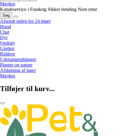
Mærker
Kundeservice i Frankrig
Sikker betaling
Nem retur
Søg
Afsendt inden for 24 timer
Hund
Chat
Dyr
Opdræt
Gården
Riddere
Uderumændninger
Planter og nature
Afslutning af lager
Mærker
Tilføjer til kurv...