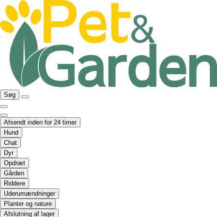
Søg
Afsendt inden for 24 timer
Hund
Chat
Dyr
Opdræt
Gården
Riddere
Uderumændninger
Planter og nature
Afslutning af lager