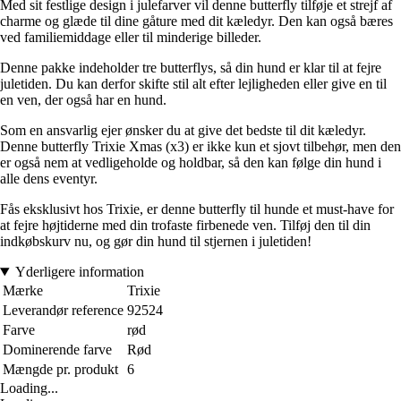
Med sit festlige design i julefarver vil denne butterfly tilføje et strejf af
charme og glæde til dine gåture med dit kæledyr. Den kan også bæres
ved familiemiddage eller til minderige billeder.
Denne pakke indeholder tre butterflys, så din hund er klar til at fejre
juletiden. Du kan derfor skifte stil alt efter lejligheden eller give en til
en ven, der også har en hund.
Som en ansvarlig ejer ønsker du at give det bedste til dit kæledyr.
Denne butterfly Trixie Xmas (x3) er ikke kun et sjovt tilbehør, men den
er også nem at vedligeholde og holdbar, så den kan følge din hund i
alle dens eventyr.
Fås eksklusivt hos Trixie, er denne butterfly til hunde et must-have for
at fejre højtiderne med din trofaste firbenede ven. Tilføj den til din
indkøbskurv nu, og gør din hund til stjernen i juletiden!
Yderligere information
Mærke
Trixie
Leverandør reference
92524
Farve
rød
Dominerende farve
Rød
Mængde pr. produkt
6
Loading...