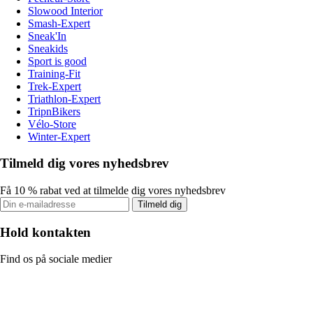
Slowood Interior
Smash-Expert
Sneak'In
Sneakids
Sport is good
Training-Fit
Trek-Expert
Triathlon-Expert
TripnBikers
Vélo-Store
Winter-Expert
Tilmeld dig vores nyhedsbrev
Få 10 % rabat ved at tilmelde dig vores nyhedsbrev
Tilmeld dig
Hold kontakten
Find os på sociale medier