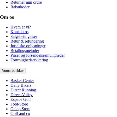
Returnér min ordre
Rabatkoder
Om os
Hvem er vi?
Kontakt os
Salgsbetingelser
Retur & refundering
Juridiske oplysninger
Betalingsmetoder
Priser og forsendelsesmuligheder
Fortrolighedserklæring
Vores butikker
Basket-Center
Daily Bikers
Direct Running
Direct-Volley
Espace Golf
Foot-Store
Galop Store
Golf and co