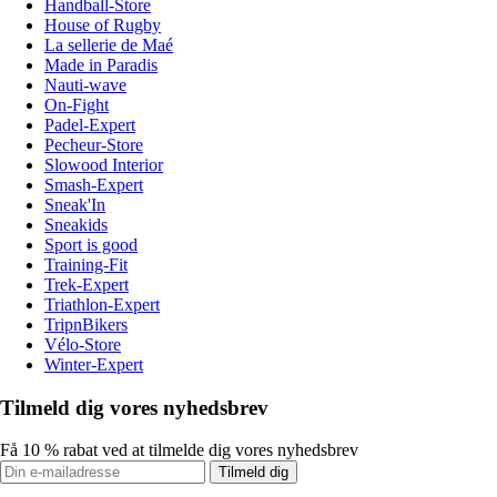
Handball-Store
House of Rugby
La sellerie de Maé
Made in Paradis
Nauti-wave
On-Fight
Padel-Expert
Pecheur-Store
Slowood Interior
Smash-Expert
Sneak'In
Sneakids
Sport is good
Training-Fit
Trek-Expert
Triathlon-Expert
TripnBikers
Vélo-Store
Winter-Expert
Tilmeld dig vores nyhedsbrev
Få 10 % rabat ved at tilmelde dig vores nyhedsbrev
Tilmeld dig