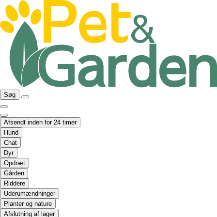
Søg
Afsendt inden for 24 timer
Hund
Chat
Dyr
Opdræt
Gården
Riddere
Uderumændninger
Planter og nature
Afslutning af lager