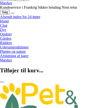
Mærker
Kundeservice i Frankrig
Sikker betaling
Nem retur
Søg
Afsendt inden for 24 timer
Hund
Chat
Dyr
Opdræt
Gården
Riddere
Uderumændninger
Planter og nature
Afslutning af lager
Mærker
Tilføjer til kurv...