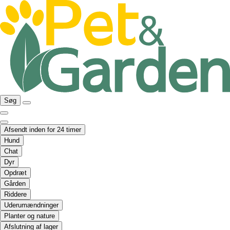
Søg
Afsendt inden for 24 timer
Hund
Chat
Dyr
Opdræt
Gården
Riddere
Uderumændninger
Planter og nature
Afslutning af lager