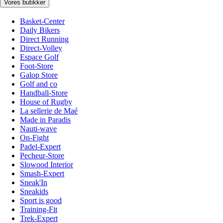
Vores butikker
Basket-Center
Daily Bikers
Direct Running
Direct-Volley
Espace Golf
Foot-Store
Galop Store
Golf and co
Handball-Store
House of Rugby
La sellerie de Maé
Made in Paradis
Nauti-wave
On-Fight
Padel-Expert
Pecheur-Store
Slowood Interior
Smash-Expert
Sneak'In
Sneakids
Sport is good
Training-Fit
Trek-Expert