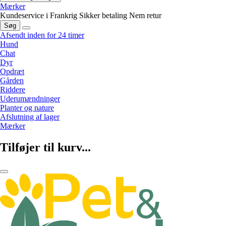
Mærker
Kundeservice i Frankrig
Sikker betaling
Nem retur
Søg
Afsendt inden for 24 timer
Hund
Chat
Dyr
Opdræt
Gården
Riddere
Uderumændninger
Planter og nature
Afslutning af lager
Mærker
Tilføjer til kurv...