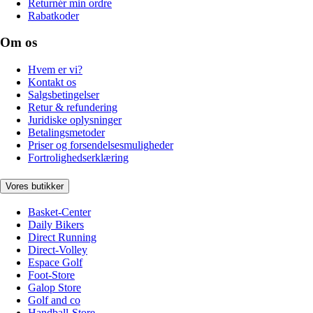
Returnér min ordre
Rabatkoder
Om os
Hvem er vi?
Kontakt os
Salgsbetingelser
Retur & refundering
Juridiske oplysninger
Betalingsmetoder
Priser og forsendelsesmuligheder
Fortrolighedserklæring
Vores butikker
Basket-Center
Daily Bikers
Direct Running
Direct-Volley
Espace Golf
Foot-Store
Galop Store
Golf and co
Handball-Store