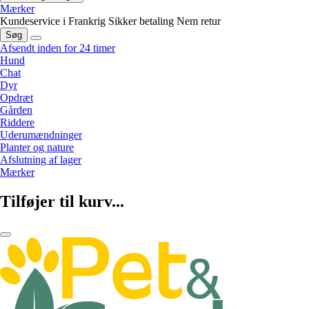
Mærker
Kundeservice i Frankrig
Sikker betaling
Nem retur
Søg
Afsendt inden for 24 timer
Hund
Chat
Dyr
Opdræt
Gården
Riddere
Uderumændninger
Planter og nature
Afslutning af lager
Mærker
Tilføjer til kurv...