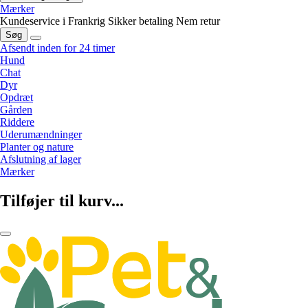
Mærker
Kundeservice i Frankrig
Sikker betaling
Nem retur
Søg
Afsendt inden for 24 timer
Hund
Chat
Dyr
Opdræt
Gården
Riddere
Uderumændninger
Planter og nature
Afslutning af lager
Mærker
Tilføjer til kurv...