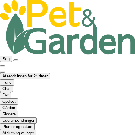
Søg
Afsendt inden for 24 timer
Hund
Chat
Dyr
Opdræt
Gården
Riddere
Uderumændninger
Planter og nature
Afslutning af lager