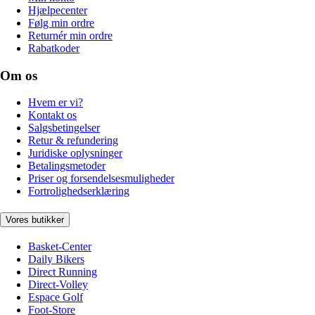
Hjælpecenter
Følg min ordre
Returnér min ordre
Rabatkoder
Om os
Hvem er vi?
Kontakt os
Salgsbetingelser
Retur & refundering
Juridiske oplysninger
Betalingsmetoder
Priser og forsendelsesmuligheder
Fortrolighedserklæring
Vores butikker
Basket-Center
Daily Bikers
Direct Running
Direct-Volley
Espace Golf
Foot-Store