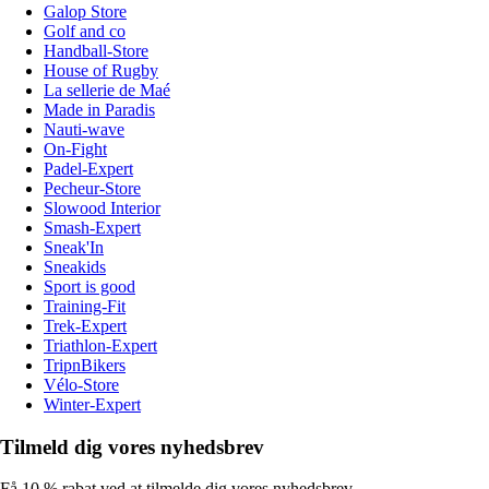
Galop Store
Golf and co
Handball-Store
House of Rugby
La sellerie de Maé
Made in Paradis
Nauti-wave
On-Fight
Padel-Expert
Pecheur-Store
Slowood Interior
Smash-Expert
Sneak'In
Sneakids
Sport is good
Training-Fit
Trek-Expert
Triathlon-Expert
TripnBikers
Vélo-Store
Winter-Expert
Tilmeld dig vores nyhedsbrev
Få 10 % rabat ved at tilmelde dig vores nyhedsbrev