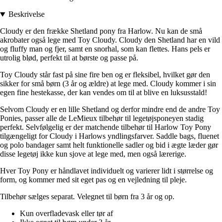
Beskrivelse
Cloudy er den frække Shetland pony fra Harlow. Nu kan de små
akrobater også lege med Toy Cloudy. Cloudy den Shetland har en vild
og fluffy man og fjer, samt en snorhal, som kan flettes. Hans pels er
utrolig blød, perfekt til at børste og passe på.
Toy Cloudy står fast på sine fire ben og er fleksibel, hvilket gør den
sikker for små børn (3 år og ældre) at lege med. Cloudy kommer i sin
egen fine hestekasse, der kan vendes om til at blive en luksusstald!
Selvom Cloudy er en lille Shetland og derfor mindre end de andre Toy
Ponies, passer alle de LeMieux tilbehør til legetøjsponeyen stadig
perfekt. Selvfølgelig er der matchende tilbehør til Harlow Toy Pony
tilgængeligt for Cloudy i Harlows yndlingsfarver. Saddle bags, fluenet
og polo bandager samt helt funktionelle sadler og bid i ægte læder gør
disse legetøj ikke kun sjove at lege med, men også lærerige.
Hver Toy Pony er håndlavet individuelt og varierer lidt i størrelse og
form, og kommer med sit eget pas og en vejledning til pleje.
Tilbehør sælges separat. Velegnet til børn fra 3 år og op.
Kun overfladevask eller tør af