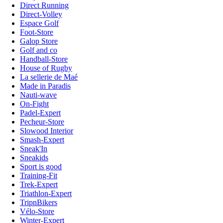
Direct Running
Direct-Volley
Espace Golf
Foot-Store
Galop Store
Golf and co
Handball-Store
House of Rugby
La sellerie de Maé
Made in Paradis
Nauti-wave
On-Fight
Padel-Expert
Pecheur-Store
Slowood Interior
Smash-Expert
Sneak'In
Sneakids
Sport is good
Training-Fit
Trek-Expert
Triathlon-Expert
TripnBikers
Vélo-Store
Winter-Expert