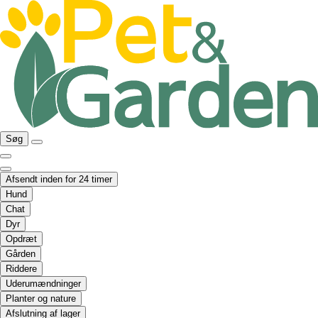
Søg
Afsendt inden for 24 timer
Hund
Chat
Dyr
Opdræt
Gården
Riddere
Uderumændninger
Planter og nature
Afslutning af lager