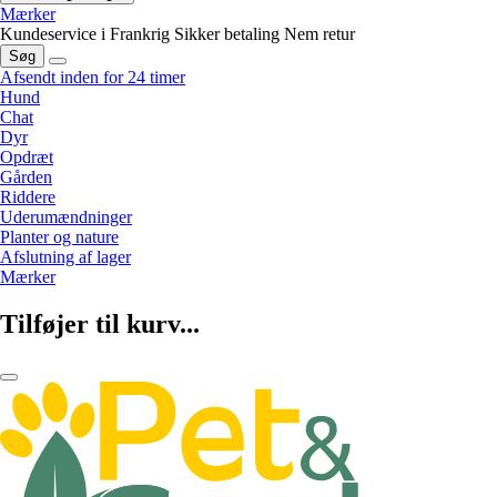
Mærker
Kundeservice i Frankrig
Sikker betaling
Nem retur
Søg
Afsendt inden for 24 timer
Hund
Chat
Dyr
Opdræt
Gården
Riddere
Uderumændninger
Planter og nature
Afslutning af lager
Mærker
Tilføjer til kurv...