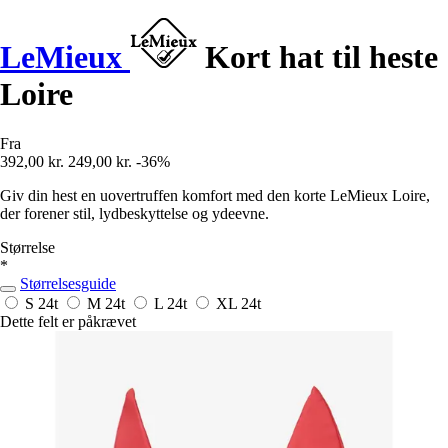
LeMieux
Kort hat til heste
Loire
Fra
392,00 kr.
249,00 kr.
-36%
Giv din hest en uovertruffen komfort med den korte LeMieux Loire,
der forener stil, lydbeskyttelse og ydeevne.
Størrelse
*
Størrelsesguide
S
24t
M
24t
L
24t
XL
24t
Dette felt er påkrævet