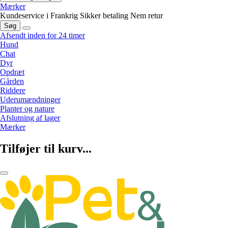
Mærker
Kundeservice i Frankrig
Sikker betaling
Nem retur
Søg
Afsendt inden for 24 timer
Hund
Chat
Dyr
Opdræt
Gården
Riddere
Uderumændninger
Planter og nature
Afslutning af lager
Mærker
Tilføjer til kurv...