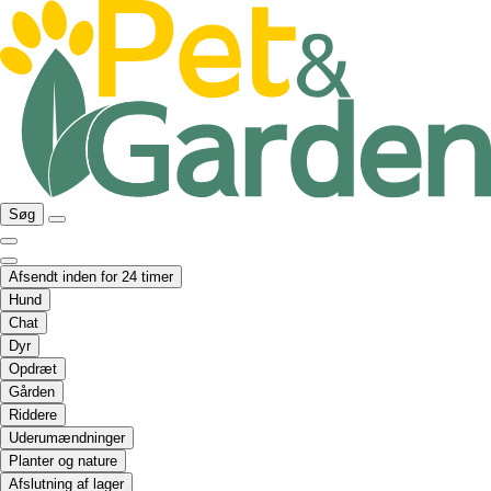
Søg
Afsendt inden for 24 timer
Hund
Chat
Dyr
Opdræt
Gården
Riddere
Uderumændninger
Planter og nature
Afslutning af lager