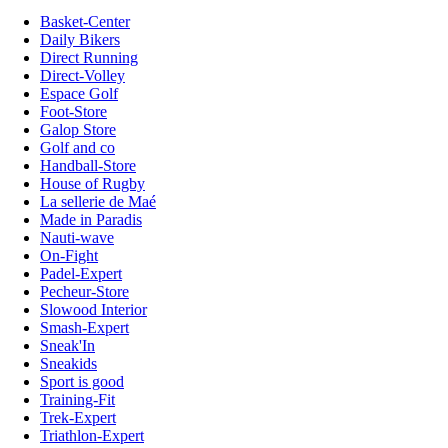
Basket-Center
Daily Bikers
Direct Running
Direct-Volley
Espace Golf
Foot-Store
Galop Store
Golf and co
Handball-Store
House of Rugby
La sellerie de Maé
Made in Paradis
Nauti-wave
On-Fight
Padel-Expert
Pecheur-Store
Slowood Interior
Smash-Expert
Sneak'In
Sneakids
Sport is good
Training-Fit
Trek-Expert
Triathlon-Expert