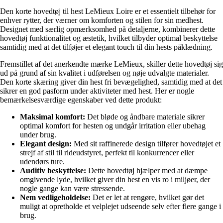
Den korte hovedtøj til hest LeMieux Loire er et essentielt tilbehør for
enhver rytter, der værner om komforten og stilen for sin medhest.
Designet med særlig opmærksomhed på detaljerne, kombinerer dette
hovedtøj funktionalitet og æstetik, hvilket tilbyder optimal beskyttelse
samtidig med at det tilføjer et elegant touch til din hests påklædning.
Fremstillet af det anerkendte mærke LeMieux, skiller dette hovedtøj sig
ud på grund af sin kvalitet i udførelsen og nøje udvalgte materialer.
Den korte skæring giver din hest fri bevægelighed, samtidig med at det
sikrer en god pasform under aktiviteter med hest. Her er nogle
bemærkelsesværdige egenskaber ved dette produkt:
Maksimal komfort:
Det bløde og åndbare materiale sikrer
optimal komfort for hesten og undgår irritation eller ubehag
under brug.
Elegant design:
Med sit raffinerede design tilfører hovedtøjet et
strejf af stil til rideudstyret, perfekt til konkurrencer eller
udendørs ture.
Auditiv beskyttelse:
Dette hovedtøj hjælper med at dæmpe
omgivende lyde, hvilket giver din hest en vis ro i miljøer, der
nogle gange kan være stressende.
Nem vedligeholdelse:
Det er let at rengøre, hvilket gør det
muligt at opretholde et velplejet udseende selv efter flere gange i
brug.