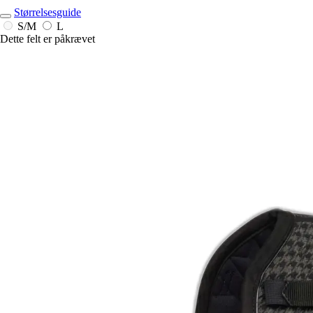
Størrelsesguide
S/M
L
Dette felt er påkrævet