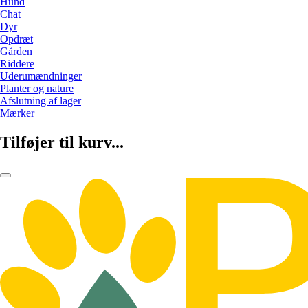
Hund
Chat
Dyr
Opdræt
Gården
Riddere
Uderumændninger
Planter og nature
Afslutning af lager
Mærker
Tilføjer til kurv...