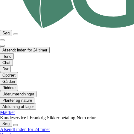
Søg
Afsendt inden for 24 timer
Hund
Chat
Dyr
Opdræt
Gården
Riddere
Uderumændninger
Planter og nature
Afslutning af lager
Mærker
Kundeservice i Frankrig
Sikker betaling
Nem retur
Søg
Afsendt inden for 24 timer