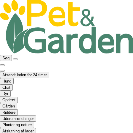
Søg
Afsendt inden for 24 timer
Hund
Chat
Dyr
Opdræt
Gården
Riddere
Uderumændninger
Planter og nature
Afslutning af lager