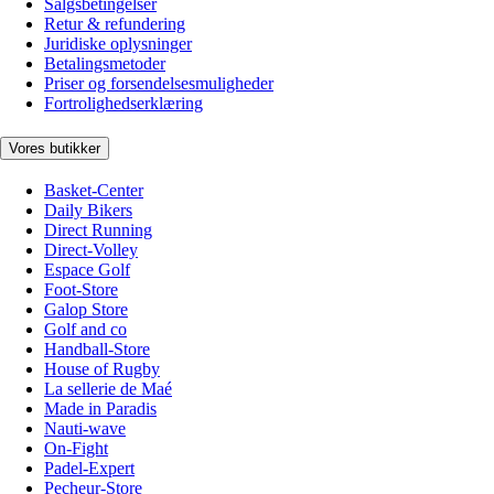
Salgsbetingelser
Retur & refundering
Juridiske oplysninger
Betalingsmetoder
Priser og forsendelsesmuligheder
Fortrolighedserklæring
Vores butikker
Basket-Center
Daily Bikers
Direct Running
Direct-Volley
Espace Golf
Foot-Store
Galop Store
Golf and co
Handball-Store
House of Rugby
La sellerie de Maé
Made in Paradis
Nauti-wave
On-Fight
Padel-Expert
Pecheur-Store