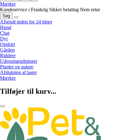
Mærker
Kundeservice i Frankrig
Sikker betaling
Nem retur
Søg
Afsendt inden for 24 timer
Hund
Chat
Dyr
Opdræt
Gården
Riddere
Uderumændninger
Planter og nature
Afslutning af lager
Mærker
Tilføjer til kurv...