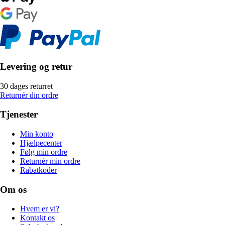
Levering og retur
30 dages returret
Returnér din ordre
Tjenester
Min konto
Hjælpecenter
Følg min ordre
Returnér min ordre
Rabatkoder
Om os
Hvem er vi?
Kontakt os