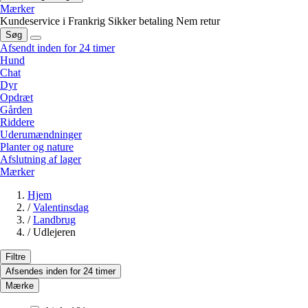
Mærker
Kundeservice i Frankrig
Sikker betaling
Nem retur
Søg
Afsendt inden for 24 timer
Hund
Chat
Dyr
Opdræt
Gården
Riddere
Uderumændninger
Planter og nature
Afslutning af lager
Mærker
Hjem
/
Valentinsdag
/
Landbrug
/
Udlejeren
Filtre
Afsendes inden for 24 timer
Mærke