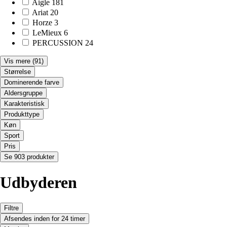
Aigle
181
Ariat
20
Horze
3
LeMieux
6
PERCUSSION
24
Vis mere
(91)
Størrelse
Dominerende farve
Aldersgruppe
Karakteristisk
Produkttype
Køn
Sport
Pris
Se 903 produkter
Udbyderen
Filtre
Afsendes inden for 24 timer