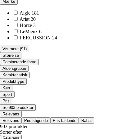
Mærke
Aigle
181
Ariat
20
Horze
3
LeMieux
6
PERCUSSION
24
Vis mere
(91)
Størrelse
Dominerende farve
Aldersgruppe
Karakteristisk
Produkttype
Køn
Sport
Pris
Se 903 produkter
Relevans
Relevans
Pris stigende
Pris faldende
Rabat
903 produkter
Sorter efter
Relevans