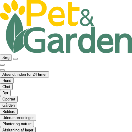
Søg
Afsendt inden for 24 timer
Hund
Chat
Dyr
Opdræt
Gården
Riddere
Uderumændninger
Planter og nature
Afslutning af lager