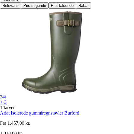
Relevans
Pris stigende
Pris faldende
Rabat
24t
+-3
1 farver
Ariat
Isolerede gummiregnstøvler Burford
Fra
1.457,00 kr.
1.018,00 kr.