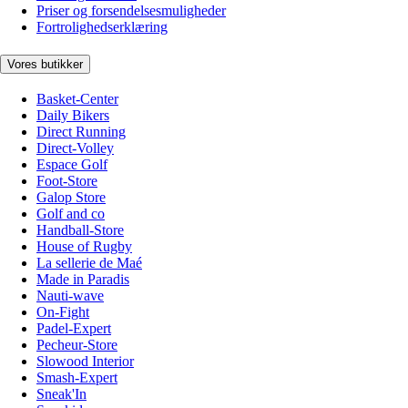
Priser og forsendelsesmuligheder
Fortrolighedserklæring
Vores butikker
Basket-Center
Daily Bikers
Direct Running
Direct-Volley
Espace Golf
Foot-Store
Galop Store
Golf and co
Handball-Store
House of Rugby
La sellerie de Maé
Made in Paradis
Nauti-wave
On-Fight
Padel-Expert
Pecheur-Store
Slowood Interior
Smash-Expert
Sneak'In