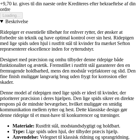
+9,70 kr.
gives til din naeste ordre
Krediteres efter bekraeftelse af din
ordre
Loading...
Beskrivelse
Ridepiger er essentielle tilbehør for enhver rytter, der ønsker at
forbedre sin teknik og have optimal kontrol over sin hest. Ridepigen
med lige spids uden hjul i rustfrit stål til kvinder fra mærket Sefton
repræsenterer ekscellence inden for rytterudstyr.
Designet med præcision og omhu tilbyder denne ridepige både
funktionalitet og æstetik. Fremstillet i rustfrit stål garanterer den en
fremragende holdbarhed, mens den modstår vejrfaktorer og slid. Den
fine finish muliggør langvarig brug uden frygt for korrosion eller
skader.
Denne model af ridepigen med lige spids er ideel til kvinder, der
prioriterer præcision i deres hjælpen. Den lige spids sikrer en direkte
respons på de mindste bevægelser, hvilket muliggør en smidig
kommunikation mellem rytter og hest. Dette klassiske design gør
denne ridepige til et must-have til konkurrencer og træninger.
Materiale:
Rustfrit stål, modstandsdygtigt og holdbart.
Type:
Lige spids uden hjul, der tilbyder præcis hjælp.
Anvendelse:
Velegnet til klassisk ridning og sprangridning.