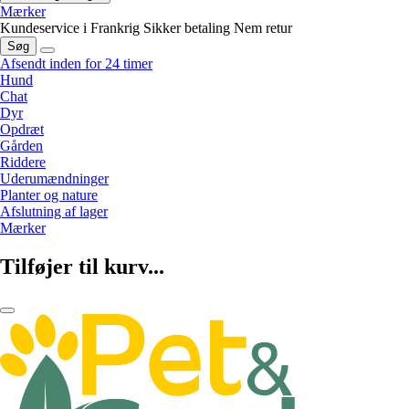
Mærker
Kundeservice i Frankrig
Sikker betaling
Nem retur
Søg
Afsendt inden for 24 timer
Hund
Chat
Dyr
Opdræt
Gården
Riddere
Uderumændninger
Planter og nature
Afslutning af lager
Mærker
Tilføjer til kurv...