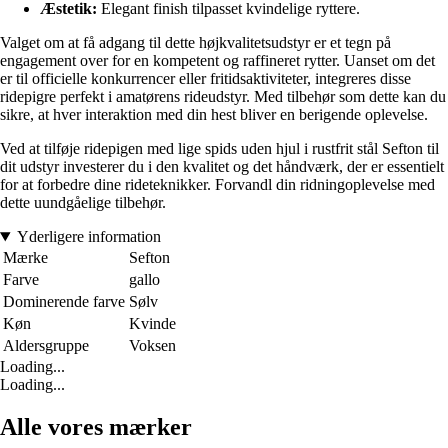
Æstetik:
Elegant finish tilpasset kvindelige ryttere.
Valget om at få adgang til dette højkvalitetsudstyr er et tegn på
engagement over for en kompetent og raffineret rytter. Uanset om det
er til officielle konkurrencer eller fritidsaktiviteter, integreres disse
ridepigre perfekt i amatørens rideudstyr. Med tilbehør som dette kan du
sikre, at hver interaktion med din hest bliver en berigende oplevelse.
Ved at tilføje ridepigen med lige spids uden hjul i rustfrit stål Sefton til
dit udstyr investerer du i den kvalitet og det håndværk, der er essentielt
for at forbedre dine rideteknikker. Forvandl din ridningoplevelse med
dette uundgåelige tilbehør.
Yderligere information
Mærke
Sefton
Farve
gallo
Dominerende farve
Sølv
Køn
Kvinde
Aldersgruppe
Voksen
Loading...
Loading...
Alle vores mærker