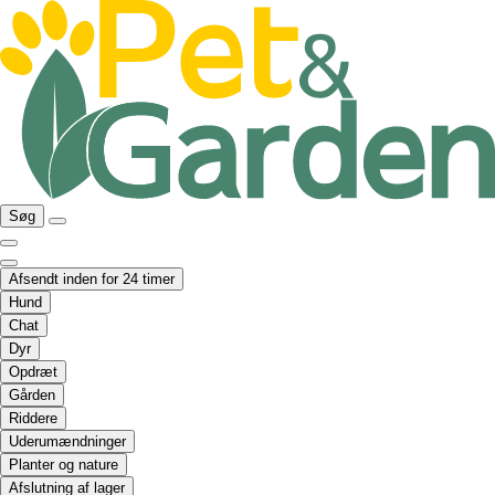
Søg
Afsendt inden for 24 timer
Hund
Chat
Dyr
Opdræt
Gården
Riddere
Uderumændninger
Planter og nature
Afslutning af lager