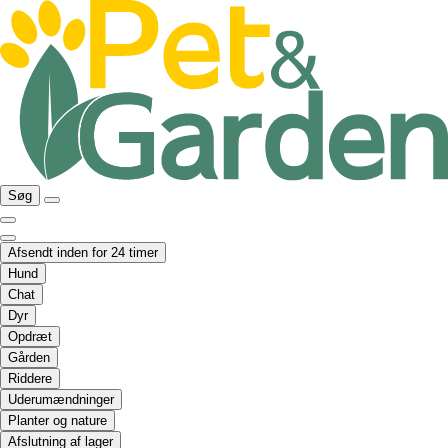
Søg
Afsendt inden for 24 timer
Hund
Chat
Dyr
Opdræt
Gården
Riddere
Uderumændninger
Planter og nature
Afslutning af lager