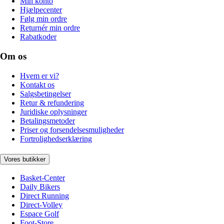
Min konto
Hjælpecenter
Følg min ordre
Returnér min ordre
Rabatkoder
Om os
Hvem er vi?
Kontakt os
Salgsbetingelser
Retur & refundering
Juridiske oplysninger
Betalingsmetoder
Priser og forsendelsesmuligheder
Fortrolighedserklæring
Vores butikker
Basket-Center
Daily Bikers
Direct Running
Direct-Volley
Espace Golf
Foot-Store