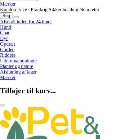
Mærker
Kundeservice i Frankrig
Sikker betaling
Nem retur
Søg
Afsendt inden for 24 timer
Hund
Chat
Dyr
Opdræt
Gården
Riddere
Uderumændninger
Planter og nature
Afslutning af lager
Mærker
Tilføjer til kurv...