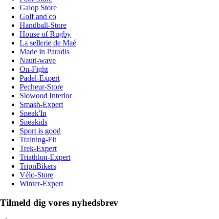
Galop Store
Golf and co
Handball-Store
House of Rugby
La sellerie de Maé
Made in Paradis
Nauti-wave
On-Fight
Padel-Expert
Pecheur-Store
Slowood Interior
Smash-Expert
Sneak'In
Sneakids
Sport is good
Training-Fit
Trek-Expert
Triathlon-Expert
TripnBikers
Vélo-Store
Winter-Expert
Tilmeld dig vores nyhedsbrev