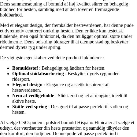
Dens sammensætning af bomuld af høj kvalitet sikrer en behagelig
blødhed for hesten, samtidig med at den lover en fremragende
holdbarhed.
Med et elegant design, der fremkalder hesteverdenen, har denne pude
et dyremotiv centreret omkring hesten. Den er ikke kun æstetisk
tiltalende, men også funktionel, da den muliggør optimal støtte under
ridetimerne. Dens polstring bidrager til at dæmpe stød og beskytter
dermed dyrets ryg under spring.
De vigtigste egenskaber ved dette produkt inkluderer :
Bomuldsstof
: Behageligt og åndbart for hesten.
Optimal stødabsorbering
: Beskytter dyrets ryg under
ridesport.
Elegant design
: Elegance og æstetik inspireret af
hesteverdenen.
Nem at vedligeholde
: Slidstærkt og let at rengøre, ideelt til
aktive heste.
Støtte ved spring
: Designet til at passe perfekt til sadlen og
hesten.
At vælge CSO-puden i polstret bomuld Hispano Hipica er at vælge et
udstyr, der værdsætter din hests præstation og samtidig tilbyder den
den komfort, den fortjener. Denne pude vil passe perfekt ind i