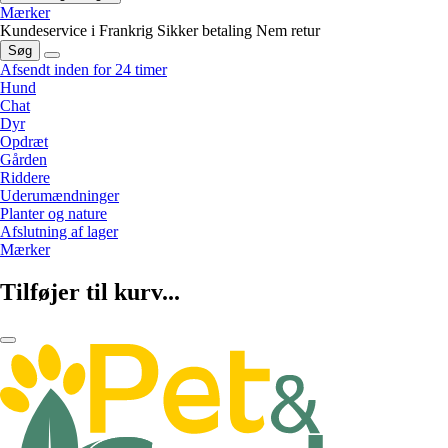
Mærker
Kundeservice i Frankrig
Sikker betaling
Nem retur
Søg
Afsendt inden for 24 timer
Hund
Chat
Dyr
Opdræt
Gården
Riddere
Uderumændninger
Planter og nature
Afslutning af lager
Mærker
Tilføjer til kurv...