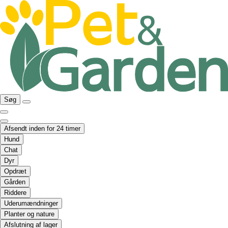
Søg
Afsendt inden for 24 timer
Hund
Chat
Dyr
Opdræt
Gården
Riddere
Uderumændninger
Planter og nature
Afslutning af lager