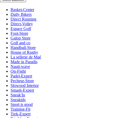
Basket-Center
Daily Bikers
Direct Running
Direct-Volley
Espace Golf
Foot-Store
Galop Store
Golf and co
Handball-Store
House of Rugby
La sellerie de Maé
Made in Paradis
Nauti-wave
On-Fight
Padel-Expert
Pecheur-Store
Slowood Interior
Smash-Expert
Sneak'In
Sneakids
Sport is good
Training-Fit
Trek-Expert