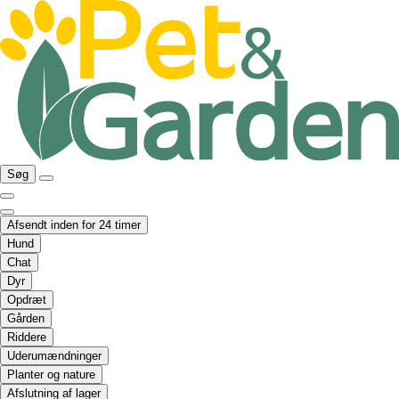
Søg
Afsendt inden for 24 timer
Hund
Chat
Dyr
Opdræt
Gården
Riddere
Uderumændninger
Planter og nature
Afslutning af lager