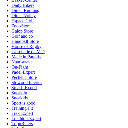
Basket-Center
Daily Bikers
Direct Running
Direct-Volley
Espace Golf
Foot-Store
Galop Store
Golf and co
Handball-Store
House of Rugby
La sellerie de Maé
Made in Paradis
Nauti-wave
On-Fight
Padel-Expert
Pecheur-Store
Slowood Interior
Smash-Expert
Sneak'In
Sneakids
Sport is good
Training-Fit
Trek-Expert
Triathlon-Expert
TripnBikers