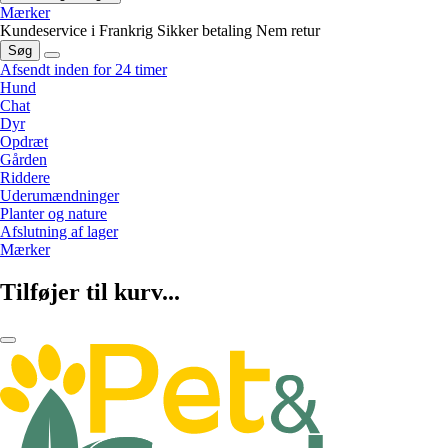
Mærker
Kundeservice i Frankrig
Sikker betaling
Nem retur
Søg
Afsendt inden for 24 timer
Hund
Chat
Dyr
Opdræt
Gården
Riddere
Uderumændninger
Planter og nature
Afslutning af lager
Mærker
Tilføjer til kurv...