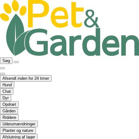
Søg
Afsendt inden for 24 timer
Hund
Chat
Dyr
Opdræt
Gården
Riddere
Uderumændninger
Planter og nature
Afslutning af lager