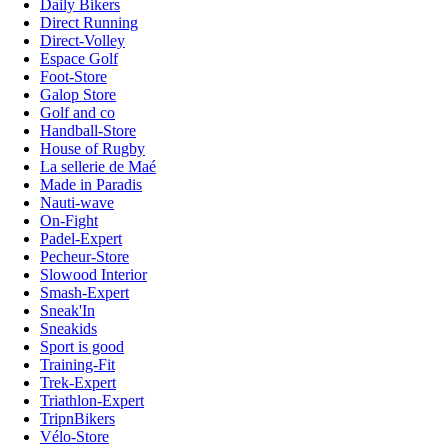
Daily Bikers
Direct Running
Direct-Volley
Espace Golf
Foot-Store
Galop Store
Golf and co
Handball-Store
House of Rugby
La sellerie de Maé
Made in Paradis
Nauti-wave
On-Fight
Padel-Expert
Pecheur-Store
Slowood Interior
Smash-Expert
Sneak'In
Sneakids
Sport is good
Training-Fit
Trek-Expert
Triathlon-Expert
TripnBikers
Vélo-Store