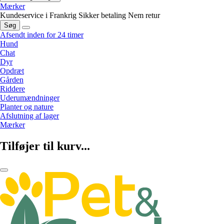
Mærker
Kundeservice i Frankrig
Sikker betaling
Nem retur
Søg
Afsendt inden for 24 timer
Hund
Chat
Dyr
Opdræt
Gården
Riddere
Uderumændninger
Planter og nature
Afslutning af lager
Mærker
Tilføjer til kurv...