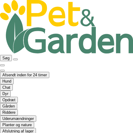
Søg
Afsendt inden for 24 timer
Hund
Chat
Dyr
Opdræt
Gården
Riddere
Uderumændninger
Planter og nature
Afslutning af lager