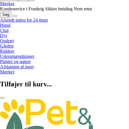
Mærker
Kundeservice i Frankrig
Sikker betaling
Nem retur
Søg
Afsendt inden for 24 timer
Hund
Chat
Dyr
Opdræt
Gården
Riddere
Uderumændninger
Planter og nature
Afslutning af lager
Mærker
Tilføjer til kurv...