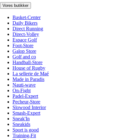
Vores butikker
Basket-Center
Daily Bikers
Direct Running
Direct-Volley
Espace Golf
Foot-Store
Galop Store
Golf and co
Handball-Store
House of Rugby
La sellerie de Maé
Made in Paradis
Nauti-wave
On-Fight
Padel-Expert
Pecheur-Store
Slowood Interior
Smash-Expert
Sneak'In
Sneakids
Sport is good
Training-Fit