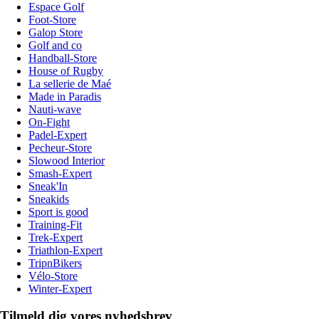
Espace Golf
Foot-Store
Galop Store
Golf and co
Handball-Store
House of Rugby
La sellerie de Maé
Made in Paradis
Nauti-wave
On-Fight
Padel-Expert
Pecheur-Store
Slowood Interior
Smash-Expert
Sneak'In
Sneakids
Sport is good
Training-Fit
Trek-Expert
Triathlon-Expert
TripnBikers
Vélo-Store
Winter-Expert
Tilmeld dig vores nyhedsbrev