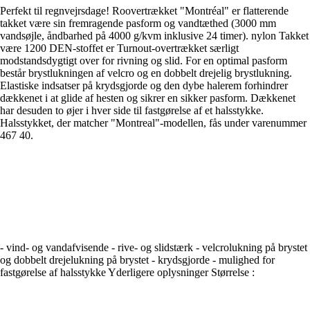
Perfekt til regnvejrsdage! Roovertrækket "Montréal" er flatterende
takket være sin fremragende pasform og vandtæthed (3000 mm
vandsøjle, åndbarhed på 4000 g/kvm inklusive 24 timer). nylon Takket
være 1200 DEN-stoffet er Turnout-overtrækket særligt
modstandsdygtigt over for rivning og slid. For en optimal pasform
består brystlukningen af velcro og en dobbelt drejelig brystlukning.
Elastiske indsatser på krydsgjorde og den dybe halerem forhindrer
dækkenet i at glide af hesten og sikrer en sikker pasform. Dækkenet
har desuden to øjer i hver side til fastgørelse af et halsstykke.
Halsstykket, der matcher "Montreal"-modellen, fås under varenummer
467 40.
- vind- og vandafvisende - rive- og slidstærk - velcrolukning på brystet
og dobbelt drejelukning på brystet - krydsgjorde - mulighed for
fastgørelse af halsstykke Yderligere oplysninger Størrelse :