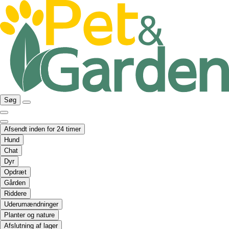
Søg
Afsendt inden for 24 timer
Hund
Chat
Dyr
Opdræt
Gården
Riddere
Uderumændninger
Planter og nature
Afslutning af lager