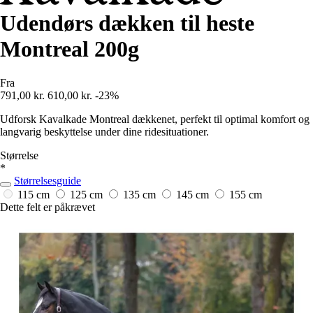
Udendørs dækken til heste
Montreal 200g
Fra
791,00 kr.
610,00 kr.
-23%
Udforsk Kavalkade Montreal dækkenet, perfekt til optimal komfort og
langvarig beskyttelse under dine ridesituationer.
Størrelse
*
Størrelsesguide
115 cm
125 cm
135 cm
145 cm
155 cm
Dette felt er påkrævet