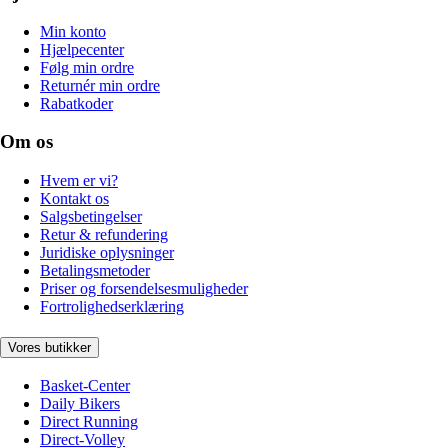
Min konto
Hjælpecenter
Følg min ordre
Returnér min ordre
Rabatkoder
Om os
Hvem er vi?
Kontakt os
Salgsbetingelser
Retur & refundering
Juridiske oplysninger
Betalingsmetoder
Priser og forsendelsesmuligheder
Fortrolighedserklæring
Vores butikker
Basket-Center
Daily Bikers
Direct Running
Direct-Volley