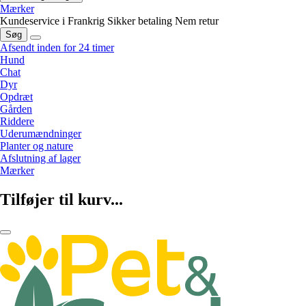
Mærker
Kundeservice i Frankrig
Sikker betaling
Nem retur
Søg
Afsendt inden for 24 timer
Hund
Chat
Dyr
Opdræt
Gården
Riddere
Uderumændninger
Planter og nature
Afslutning af lager
Mærker
Tilføjer til kurv...