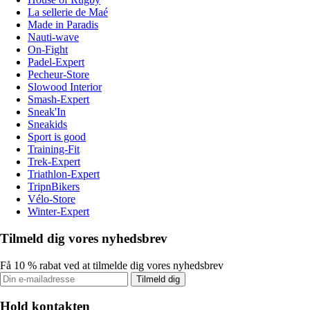
La sellerie de Maé
Made in Paradis
Nauti-wave
On-Fight
Padel-Expert
Pecheur-Store
Slowood Interior
Smash-Expert
Sneak'In
Sneakids
Sport is good
Training-Fit
Trek-Expert
Triathlon-Expert
TripnBikers
Vélo-Store
Winter-Expert
Tilmeld dig vores nyhedsbrev
Få 10 % rabat ved at tilmelde dig vores nyhedsbrev
Tilmeld dig
Hold kontakten