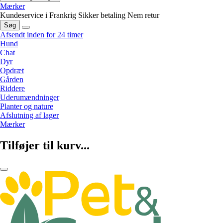
Mærker
Kundeservice i Frankrig
Sikker betaling
Nem retur
Søg
Afsendt inden for 24 timer
Hund
Chat
Dyr
Opdræt
Gården
Riddere
Uderumændninger
Planter og nature
Afslutning af lager
Mærker
Tilføjer til kurv...