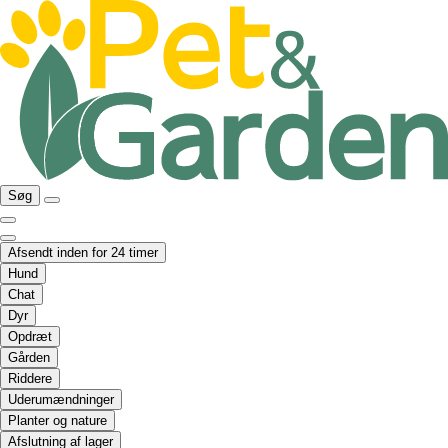
Søg
Afsendt inden for 24 timer
Hund
Chat
Dyr
Opdræt
Gården
Riddere
Uderumændninger
Planter og nature
Afslutning af lager