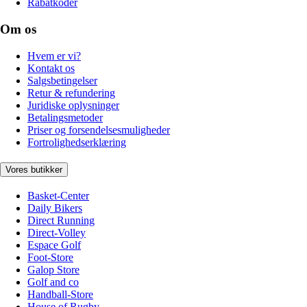
Rabatkoder
Om os
Hvem er vi?
Kontakt os
Salgsbetingelser
Retur & refundering
Juridiske oplysninger
Betalingsmetoder
Priser og forsendelsesmuligheder
Fortrolighedserklæring
Vores butikker
Basket-Center
Daily Bikers
Direct Running
Direct-Volley
Espace Golf
Foot-Store
Galop Store
Golf and co
Handball-Store
House of Rugby