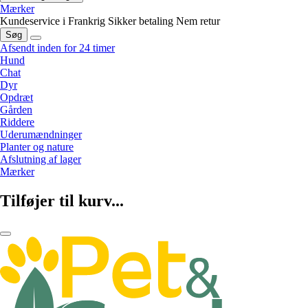
Mærker
Kundeservice i Frankrig
Sikker betaling
Nem retur
Søg
Afsendt inden for 24 timer
Hund
Chat
Dyr
Opdræt
Gården
Riddere
Uderumændninger
Planter og nature
Afslutning af lager
Mærker
Tilføjer til kurv...