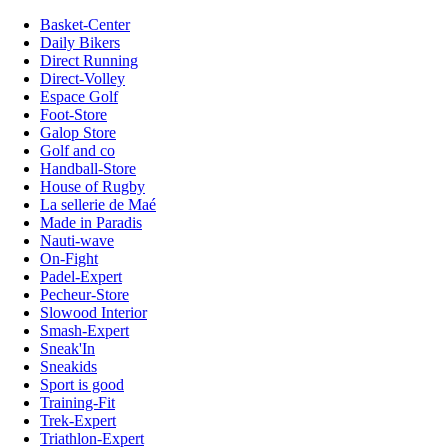
Basket-Center
Daily Bikers
Direct Running
Direct-Volley
Espace Golf
Foot-Store
Galop Store
Golf and co
Handball-Store
House of Rugby
La sellerie de Maé
Made in Paradis
Nauti-wave
On-Fight
Padel-Expert
Pecheur-Store
Slowood Interior
Smash-Expert
Sneak'In
Sneakids
Sport is good
Training-Fit
Trek-Expert
Triathlon-Expert