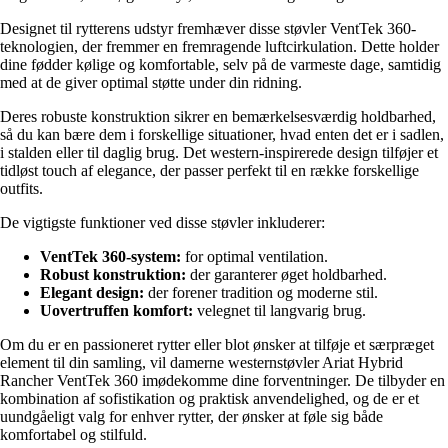
Designet til rytterens udstyr fremhæver disse støvler VentTek 360-
teknologien, der fremmer en fremragende luftcirkulation. Dette holder
dine fødder kølige og komfortable, selv på de varmeste dage, samtidig
med at de giver optimal støtte under din ridning.
Deres robuste konstruktion sikrer en bemærkelsesværdig holdbarhed,
så du kan bære dem i forskellige situationer, hvad enten det er i sadlen,
i stalden eller til daglig brug. Det western-inspirerede design tilføjer et
tidløst touch af elegance, der passer perfekt til en række forskellige
outfits.
De vigtigste funktioner ved disse støvler inkluderer:
VentTek 360-system:
for optimal ventilation.
Robust konstruktion:
der garanterer øget holdbarhed.
Elegant design:
der forener tradition og moderne stil.
Uovertruffen komfort:
velegnet til langvarig brug.
Om du er en passioneret rytter eller blot ønsker at tilføje et særpræget
element til din samling, vil damerne westernstøvler Ariat Hybrid
Rancher VentTek 360 imødekomme dine forventninger. De tilbyder en
kombination af sofistikation og praktisk anvendelighed, og de er et
uundgåeligt valg for enhver rytter, der ønsker at føle sig både
komfortabel og stilfuld.