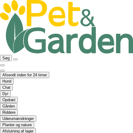
Søg
Afsendt inden for 24 timer
Hund
Chat
Dyr
Opdræt
Gården
Riddere
Uderumændninger
Planter og nature
Afslutning af lager