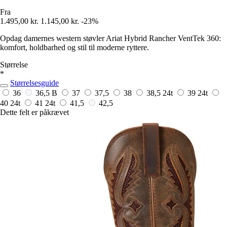
Fra
1.495,00 kr.
1.145,00 kr.
-23%
Opdag damernes western støvler Ariat Hybrid Rancher VentTek 360:
komfort, holdbarhed og stil til moderne ryttere.
Størrelse
*
Størrelsesguide
36
36,5 B
37
37,5
38
38,5
24t
39
24t
40
24t
41
24t
41,5
42,5
Dette felt er påkrævet