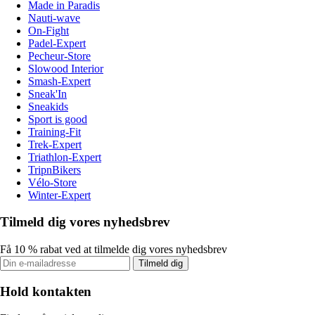
Made in Paradis
Nauti-wave
On-Fight
Padel-Expert
Pecheur-Store
Slowood Interior
Smash-Expert
Sneak'In
Sneakids
Sport is good
Training-Fit
Trek-Expert
Triathlon-Expert
TripnBikers
Vélo-Store
Winter-Expert
Tilmeld dig vores nyhedsbrev
Få 10 % rabat ved at tilmelde dig vores nyhedsbrev
Tilmeld dig
Hold kontakten