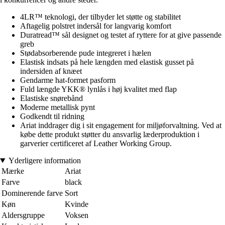
4LR™ teknologi, der tilbyder let støtte og stabilitet
Aftagelig polstret indersål for langvarig komfort
Duratread™ sål designet og testet af ryttere for at give passende
greb
Stødabsorberende pude integreret i hælen
Elastisk indsats på hele længden med elastisk gusset på
indersiden af knæet
Gendarme hat-formet pasform
Fuld længde YKK® lynlås i høj kvalitet med flap
Elastiske snørebånd
Moderne metallisk pynt
Godkendt til ridning
Ariat inddrager dig i sit engagement for miljøforvaltning. Ved at
købe dette produkt støtter du ansvarlig læderproduktion i
garverier certificeret af Leather Working Group.
Yderligere information
Mærke
Ariat
Farve
black
Dominerende farve
Sort
Køn
Kvinde
Aldersgruppe
Voksen