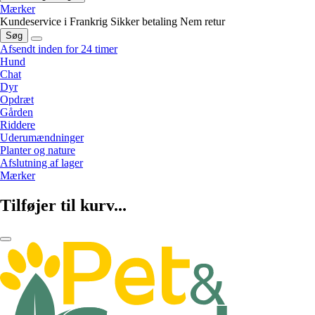
Mærker
Kundeservice i Frankrig
Sikker betaling
Nem retur
Søg
Afsendt inden for 24 timer
Hund
Chat
Dyr
Opdræt
Gården
Riddere
Uderumændninger
Planter og nature
Afslutning af lager
Mærker
Tilføjer til kurv...