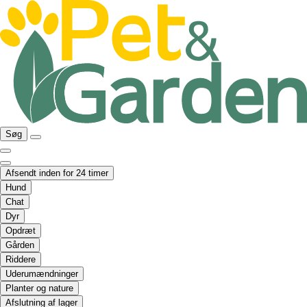
Søg
Afsendt inden for 24 timer
Hund
Chat
Dyr
Opdræt
Gården
Riddere
Uderumændninger
Planter og nature
Afslutning af lager