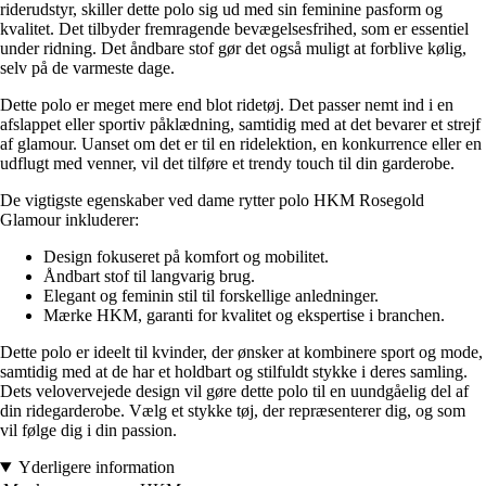
riderudstyr, skiller dette polo sig ud med sin feminine pasform og
kvalitet. Det tilbyder fremragende bevægelsesfrihed, som er essentiel
under ridning. Det åndbare stof gør det også muligt at forblive kølig,
selv på de varmeste dage.
Dette polo er meget mere end blot ridetøj. Det passer nemt ind i en
afslappet eller sportiv påklædning, samtidig med at det bevarer et strejf
af glamour. Uanset om det er til en ridelektion, en konkurrence eller en
udflugt med venner, vil det tilføre et trendy touch til din garderobe.
De vigtigste egenskaber ved dame rytter polo HKM Rosegold
Glamour inkluderer:
Design fokuseret på komfort og mobilitet.
Åndbart stof til langvarig brug.
Elegant og feminin stil til forskellige anledninger.
Mærke HKM, garanti for kvalitet og ekspertise i branchen.
Dette polo er ideelt til kvinder, der ønsker at kombinere sport og mode,
samtidig med at de har et holdbart og stilfuldt stykke i deres samling.
Dets velovervejede design vil gøre dette polo til en uundgåelig del af
din ridegarderobe. Vælg et stykke tøj, der repræsenterer dig, og som
vil følge dig i din passion.
Yderligere information