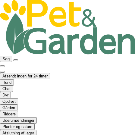
Søg
Afsendt inden for 24 timer
Hund
Chat
Dyr
Opdræt
Gården
Riddere
Uderumændninger
Planter og nature
Afslutning af lager