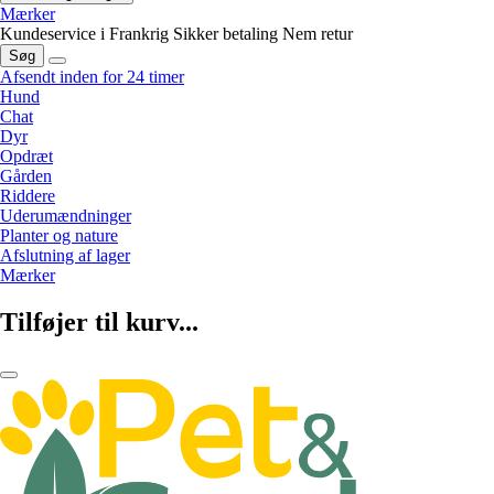
Mærker
Kundeservice i Frankrig
Sikker betaling
Nem retur
Søg
Afsendt inden for 24 timer
Hund
Chat
Dyr
Opdræt
Gården
Riddere
Uderumændninger
Planter og nature
Afslutning af lager
Mærker
Tilføjer til kurv...