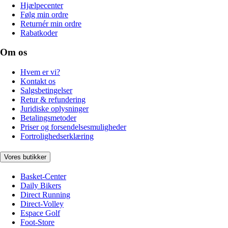
Hjælpecenter
Følg min ordre
Returnér min ordre
Rabatkoder
Om os
Hvem er vi?
Kontakt os
Salgsbetingelser
Retur & refundering
Juridiske oplysninger
Betalingsmetoder
Priser og forsendelsesmuligheder
Fortrolighedserklæring
Vores butikker
Basket-Center
Daily Bikers
Direct Running
Direct-Volley
Espace Golf
Foot-Store