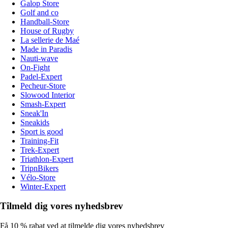
Galop Store
Golf and co
Handball-Store
House of Rugby
La sellerie de Maé
Made in Paradis
Nauti-wave
On-Fight
Padel-Expert
Pecheur-Store
Slowood Interior
Smash-Expert
Sneak'In
Sneakids
Sport is good
Training-Fit
Trek-Expert
Triathlon-Expert
TripnBikers
Vélo-Store
Winter-Expert
Tilmeld dig vores nyhedsbrev
Få 10 % rabat ved at tilmelde dig vores nyhedsbrev