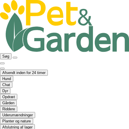
Søg
Afsendt inden for 24 timer
Hund
Chat
Dyr
Opdræt
Gården
Riddere
Uderumændninger
Planter og nature
Afslutning af lager