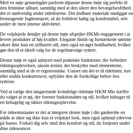
Med en nøje gennemgået pasform tilpasser denne trøje sig perfekt til
den feminine silhuet, samtidig med at den sikrer den bevægelsesfrihed,
der er nødvendig under ridetimerne. Det åndbare materiale muliggør en
fremragende fugttransport, så du forbliver kølig og komfortabel, selv
under de mest intense aktiviteter.
De velplejede detaljer på denne trøje afspejler HKMs engagement i at
levere produkter af høj kvalitet. Elegante finish og forstærkede sømme
sikrer ikke kun en raffineret stil, men også en øget holdbarhed, hvilket
gør den til et ideelt valg for de regelmæssige ryttere.
Denne trøje er også udstyret med praktiske funktioner, der forbedrer
ridningsoplevelsen, såsom ærmer, der beskytter mod elementerne,
samtidig med at de er ergonomiske. Uanset om det er til ridetimer, ture
eller endda konkurrencer, opfylder den de forskellige behov hos
rytterne.
Ved at vælge den langærmede kvindelige ridetrøje HKM Mio træffer
du valget af et tøj, der forener funktionalitet og stil, hvilket bidrager til
en behagelig og sikker ridningsoplevelse.
For rideentusiaster er det at integrere denne trøje i din garderobe en
måde at sikre sig ikke kun et velplejet look, men også optimal ydeevne
på banen. Forkæl dig selv med den komfort og stil, du fortjener under
dine rideseancer.