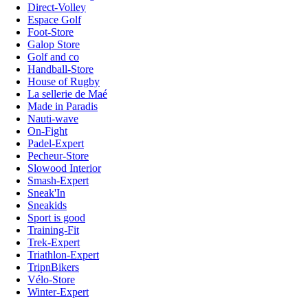
Direct-Volley
Espace Golf
Foot-Store
Galop Store
Golf and co
Handball-Store
House of Rugby
La sellerie de Maé
Made in Paradis
Nauti-wave
On-Fight
Padel-Expert
Pecheur-Store
Slowood Interior
Smash-Expert
Sneak'In
Sneakids
Sport is good
Training-Fit
Trek-Expert
Triathlon-Expert
TripnBikers
Vélo-Store
Winter-Expert