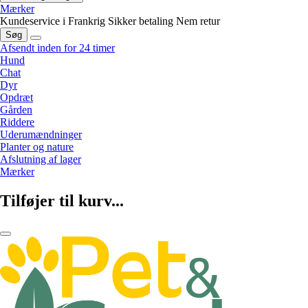
Mærker
Kundeservice i Frankrig
Sikker betaling
Nem retur
Søg
Afsendt inden for 24 timer
Hund
Chat
Dyr
Opdræt
Gården
Riddere
Uderumændninger
Planter og nature
Afslutning af lager
Mærker
Tilføjer til kurv...