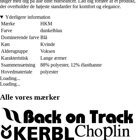
følger med dig på alle dine rideseancer. Lad dig forføre af et produkt,
der overholder de højeste standarder for komfort og elegance.
Yderligere information
Mærke
HKM
Farve
dunkelblau
Dominerende farve
Blå
Køn
Kvinde
Aldersgruppe
Voksen
Karakteristisk
Lange ærmer
Ssammensætning
88% polyester, 12% élasthanne
Hovedmateriale
polyester
Loading...
Loading...
Alle vores mærker