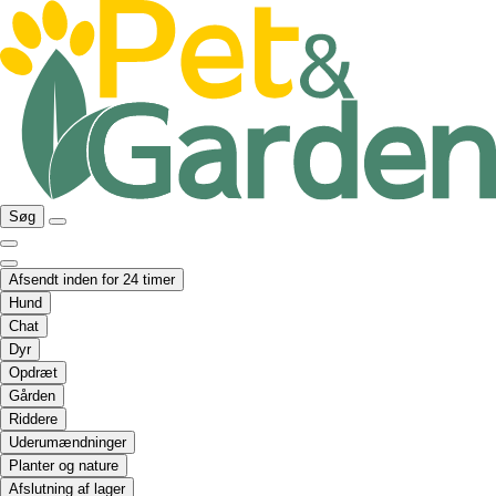
Søg
Afsendt inden for 24 timer
Hund
Chat
Dyr
Opdræt
Gården
Riddere
Uderumændninger
Planter og nature
Afslutning af lager