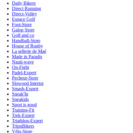
Daily Bikers
Direct Running
Direct-Volley
Espace Golf
Foot-Store
Galop Store
Golf and co
Handball-Store
House of Rugby
La sellerie de Maé
Made in Paradis
Nauti-wave
On-Fight
Padel-Expert
Pecheur-Store
Slowood Interior
Smash-Expert
Sneak'In
Sneakids
Sport is good
Training-Fit
Trek-Expert
Triathlon-Expert
TripnBikers
Vélo-Store