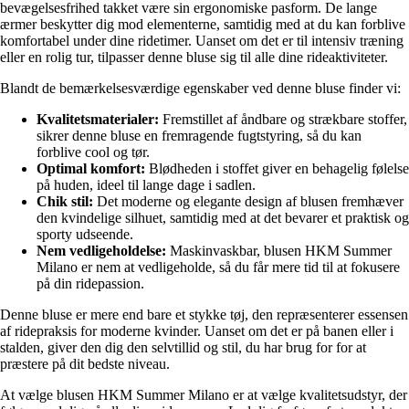
bevægelsesfrihed takket være sin ergonomiske pasform. De lange
ærmer beskytter dig mod elementerne, samtidig med at du kan forblive
komfortabel under dine ridetimer. Uanset om det er til intensiv træning
eller en rolig tur, tilpasser denne bluse sig til alle dine rideaktiviteter.
Blandt de bemærkelsesværdige egenskaber ved denne bluse finder vi:
Kvalitetsmaterialer:
Fremstillet af åndbare og strækbare stoffer,
sikrer denne bluse en fremragende fugtstyring, så du kan
forblive cool og tør.
Optimal komfort:
Blødheden i stoffet giver en behagelig følelse
på huden, ideel til lange dage i sadlen.
Chik stil:
Det moderne og elegante design af blusen fremhæver
den kvindelige silhuet, samtidig med at det bevarer et praktisk og
sporty udseende.
Nem vedligeholdelse:
Maskinvaskbar, blusen HKM Summer
Milano er nem at vedligeholde, så du får mere tid til at fokusere
på din ridepassion.
Denne bluse er mere end bare et stykke tøj, den repræsenterer essensen
af ridepraksis for moderne kvinder. Uanset om det er på banen eller i
stalden, giver den dig den selvtillid og stil, du har brug for for at
præstere på dit bedste niveau.
At vælge blusen HKM Summer Milano er at vælge kvalitetsudstyr, der