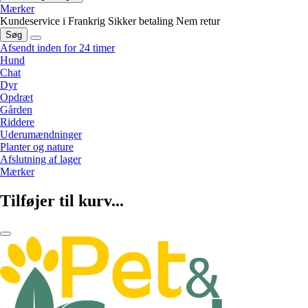
Mærker
Kundeservice i Frankrig
Sikker betaling
Nem retur
Søg
Afsendt inden for 24 timer
Hund
Chat
Dyr
Opdræt
Gården
Riddere
Uderumændninger
Planter og nature
Afslutning af lager
Mærker
Tilføjer til kurv...