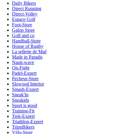
Daily Bikers
Direct Running
Direct-Volley
Espace Golf
Foot-Store
Galop Store
Golf and co
Handball-Store
House of Rugby
La sellerie de Maé
Made in Paradis
Nauti-wave
On-Fight
Padel-Expert
Pecheur-Store
Slowood Interior
Smash-Expert
Sneak'In
Sneakids
Sport is good
Training-Fit
Trek-Expert
Triathlon-Expert
TripnBikers
Vélo-Store