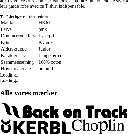
aux exigences des jeunes cavalières, et ajoutez une touche de style à
leur garde-robe avec ce T-shirt indispensable.
Yderligere information
Mærke
HKM
Farve
pink
Dominerende farve
Lyserød
Køn
Kvinde
Aldersgruppe
Junior
Karakteristisk
Lange ærmer
Ssammensætning
100% coton
Hovedmateriale
bomuld
Loading...
Loading...
Alle vores mærker