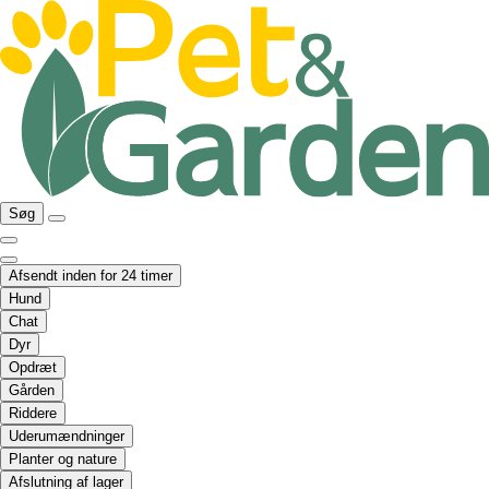
Søg
Afsendt inden for 24 timer
Hund
Chat
Dyr
Opdræt
Gården
Riddere
Uderumændninger
Planter og nature
Afslutning af lager