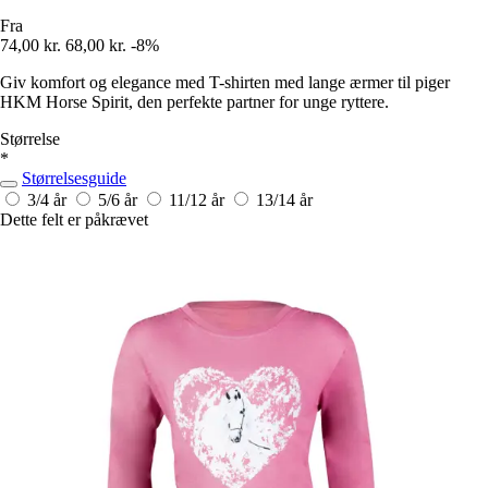
Fra
74,00 kr.
68,00 kr.
-8%
Giv komfort og elegance med T-shirten med lange ærmer til piger
HKM Horse Spirit, den perfekte partner for unge ryttere.
Størrelse
*
Størrelsesguide
3/4 år
5/6 år
11/12 år
13/14 år
Dette felt er påkrævet