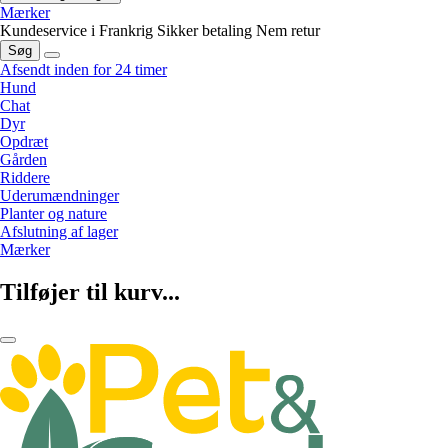
Mærker
Kundeservice i Frankrig
Sikker betaling
Nem retur
Søg
Afsendt inden for 24 timer
Hund
Chat
Dyr
Opdræt
Gården
Riddere
Uderumændninger
Planter og nature
Afslutning af lager
Mærker
Tilføjer til kurv...