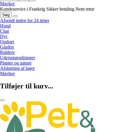
Mærker
Kundeservice i Frankrig
Sikker betaling
Nem retur
Søg
Afsendt inden for 24 timer
Hund
Chat
Dyr
Opdræt
Gården
Riddere
Uderumændninger
Planter og nature
Afslutning af lager
Mærker
Tilføjer til kurv...