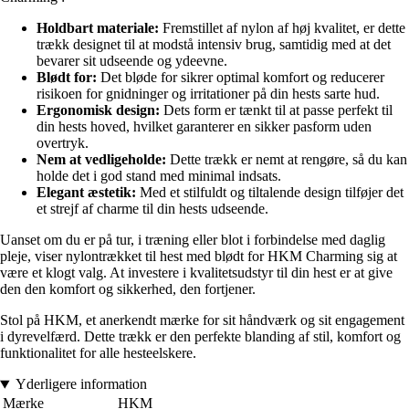
Holdbart materiale:
Fremstillet af nylon af høj kvalitet, er dette
trækk designet til at modstå intensiv brug, samtidig med at det
bevarer sit udseende og ydeevne.
Blødt for:
Det bløde for sikrer optimal komfort og reducerer
risikoen for gnidninger og irritationer på din hests sarte hud.
Ergonomisk design:
Dets form er tænkt til at passe perfekt til
din hests hoved, hvilket garanterer en sikker pasform uden
overtryk.
Nem at vedligeholde:
Dette trækk er nemt at rengøre, så du kan
holde det i god stand med minimal indsats.
Elegant æstetik:
Med et stilfuldt og tiltalende design tilføjer det
et strejf af charme til din hests udseende.
Uanset om du er på tur, i træning eller blot i forbindelse med daglig
pleje, viser nylontrækket til hest med blødt for HKM Charming sig at
være et klogt valg. At investere i kvalitetsudstyr til din hest er at give
den den komfort og sikkerhed, den fortjener.
Stol på HKM, et anerkendt mærke for sit håndværk og sit engagement
i dyrevelfærd. Dette trækk er den perfekte blanding af stil, komfort og
funktionalitet for alle hesteelskere.
Yderligere information
Mærke
HKM