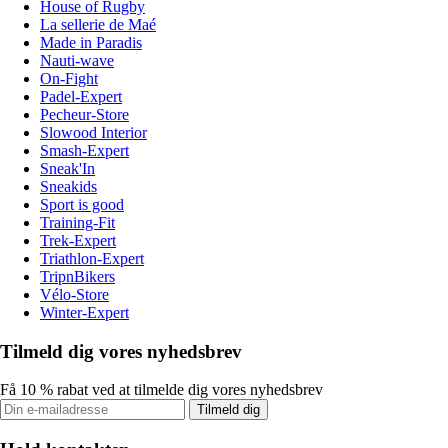
House of Rugby
La sellerie de Maé
Made in Paradis
Nauti-wave
On-Fight
Padel-Expert
Pecheur-Store
Slowood Interior
Smash-Expert
Sneak'In
Sneakids
Sport is good
Training-Fit
Trek-Expert
Triathlon-Expert
TripnBikers
Vélo-Store
Winter-Expert
Tilmeld dig vores nyhedsbrev
Få 10 % rabat ved at tilmelde dig vores nyhedsbrev
Tilmeld dig