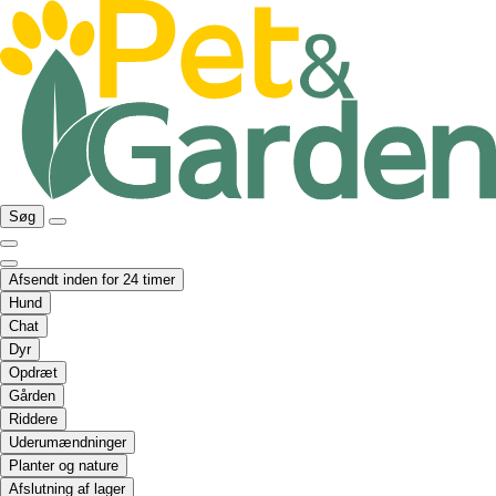
Søg
Afsendt inden for 24 timer
Hund
Chat
Dyr
Opdræt
Gården
Riddere
Uderumændninger
Planter og nature
Afslutning af lager