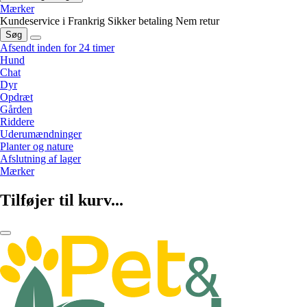
Mærker
Kundeservice i Frankrig
Sikker betaling
Nem retur
Søg
Afsendt inden for 24 timer
Hund
Chat
Dyr
Opdræt
Gården
Riddere
Uderumændninger
Planter og nature
Afslutning af lager
Mærker
Tilføjer til kurv...