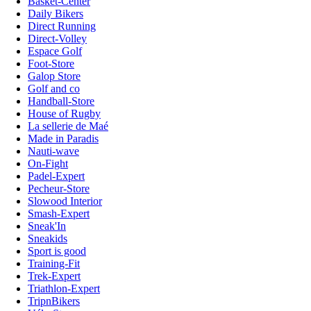
Basket-Center
Daily Bikers
Direct Running
Direct-Volley
Espace Golf
Foot-Store
Galop Store
Golf and co
Handball-Store
House of Rugby
La sellerie de Maé
Made in Paradis
Nauti-wave
On-Fight
Padel-Expert
Pecheur-Store
Slowood Interior
Smash-Expert
Sneak'In
Sneakids
Sport is good
Training-Fit
Trek-Expert
Triathlon-Expert
TripnBikers