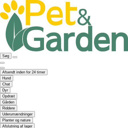
Søg
Afsendt inden for 24 timer
Hund
Chat
Dyr
Opdræt
Gården
Riddere
Uderumændninger
Planter og nature
Afslutning af lager