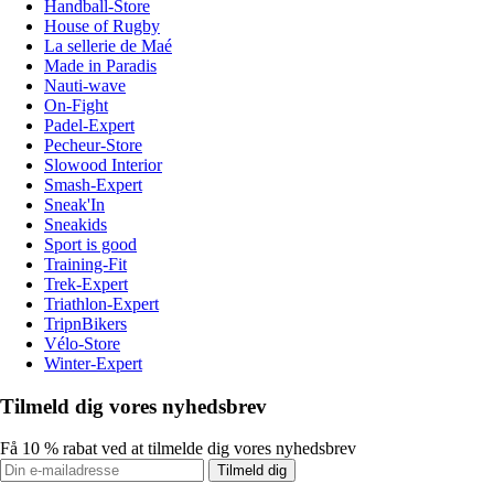
Handball-Store
House of Rugby
La sellerie de Maé
Made in Paradis
Nauti-wave
On-Fight
Padel-Expert
Pecheur-Store
Slowood Interior
Smash-Expert
Sneak'In
Sneakids
Sport is good
Training-Fit
Trek-Expert
Triathlon-Expert
TripnBikers
Vélo-Store
Winter-Expert
Tilmeld dig vores nyhedsbrev
Få 10 % rabat ved at tilmelde dig vores nyhedsbrev
Tilmeld dig