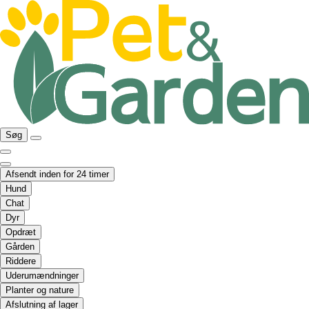
Søg
Afsendt inden for 24 timer
Hund
Chat
Dyr
Opdræt
Gården
Riddere
Uderumændninger
Planter og nature
Afslutning af lager