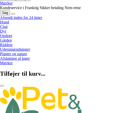
Mærker
Kundeservice i Frankrig
Sikker betaling
Nem retur
Søg
Afsendt inden for 24 timer
Hund
Chat
Dyr
Opdræt
Gården
Riddere
Uderumændninger
Planter og nature
Afslutning af lager
Mærker
Tilføjer til kurv...