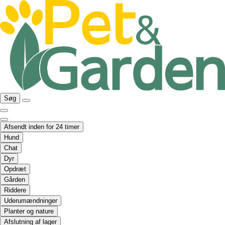
Søg
Afsendt inden for 24 timer
Hund
Chat
Dyr
Opdræt
Gården
Riddere
Uderumændninger
Planter og nature
Afslutning af lager