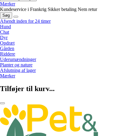
Mærker
Kundeservice i Frankrig
Sikker betaling
Nem retur
Søg
Afsendt inden for 24 timer
Hund
Chat
Dyr
Opdræt
Gården
Riddere
Uderumændninger
Planter og nature
Afslutning af lager
Mærker
Tilføjer til kurv...