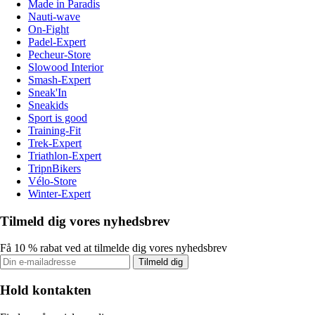
Made in Paradis
Nauti-wave
On-Fight
Padel-Expert
Pecheur-Store
Slowood Interior
Smash-Expert
Sneak'In
Sneakids
Sport is good
Training-Fit
Trek-Expert
Triathlon-Expert
TripnBikers
Vélo-Store
Winter-Expert
Tilmeld dig vores nyhedsbrev
Få 10 % rabat ved at tilmelde dig vores nyhedsbrev
Tilmeld dig
Hold kontakten