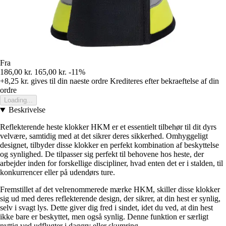
Fra
186,00 kr.
165,00 kr.
-11%
+8,25 kr.
gives til din naeste ordre
Krediteres efter bekraeftelse af din
ordre
Loading...
Beskrivelse
Reflekterende heste klokker HKM er et essentielt tilbehør til dit dyrs
velvære, samtidig med at det sikrer deres sikkerhed. Omhyggeligt
designet, tilbyder disse klokker en perfekt kombination af beskyttelse
og synlighed. De tilpasser sig perfekt til behovene hos heste, der
arbejder inden for forskellige discipliner, hvad enten det er i stalden, til
konkurrencer eller på udendørs ture.
Fremstillet af det velrenommerede mærke HKM, skiller disse klokker
sig ud med deres reflekterende design, der sikrer, at din hest er synlig,
selv i svagt lys. Dette giver dig fred i sindet, idet du ved, at din hest
ikke bare er beskyttet, men også synlig. Denne funktion er særligt
nyttig ved udflugter i daggry eller skumring.