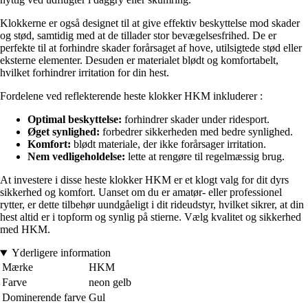
Klokkerne er også designet til at give effektiv beskyttelse mod skader
og stød, samtidig med at de tillader stor bevægelsesfrihed. De er
perfekte til at forhindre skader forårsaget af hove, utilsigtede stød eller
eksterne elementer. Desuden er materialet blødt og komfortabelt,
hvilket forhindrer irritation for din hest.
Fordelene ved reflekterende heste klokker HKM inkluderer :
Optimal beskyttelse:
forhindrer skader under ridesport.
Øget synlighed:
forbedrer sikkerheden med bedre synlighed.
Komfort:
blødt materiale, der ikke forårsager irritation.
Nem vedligeholdelse:
lette at rengøre til regelmæssig brug.
At investere i disse heste klokker HKM er et klogt valg for dit dyrs
sikkerhed og komfort. Uanset om du er amatør- eller professionel
rytter, er dette tilbehør uundgåeligt i dit rideudstyr, hvilket sikrer, at din
hest altid er i topform og synlig på stierne. Vælg kvalitet og sikkerhed
med HKM.
Yderligere information
Mærke
HKM
Farve
neon gelb
Dominerende farve
Gul