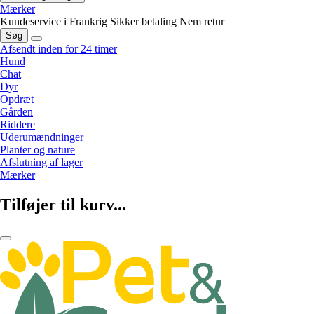
Mærker
Kundeservice i Frankrig
Sikker betaling
Nem retur
Søg
Afsendt inden for 24 timer
Hund
Chat
Dyr
Opdræt
Gården
Riddere
Uderumændninger
Planter og nature
Afslutning af lager
Mærker
Tilføjer til kurv...