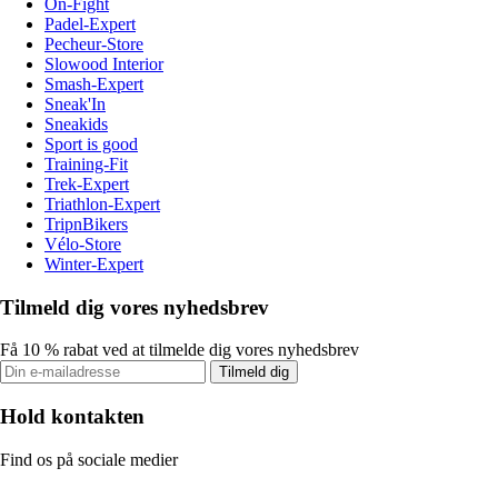
On-Fight
Padel-Expert
Pecheur-Store
Slowood Interior
Smash-Expert
Sneak'In
Sneakids
Sport is good
Training-Fit
Trek-Expert
Triathlon-Expert
TripnBikers
Vélo-Store
Winter-Expert
Tilmeld dig vores nyhedsbrev
Få 10 % rabat ved at tilmelde dig vores nyhedsbrev
Tilmeld dig
Hold kontakten
Find os på sociale medier