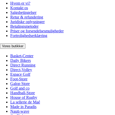
Hvem er vi?
Kontakt os
Salgsbetingelser
Retur & refundering
Juridiske oplysninger
Betalingsmetoder
Priser og forsendelsesmuligheder
Fortrolighedserklæring
Vores butikker
Basket-Center
Daily Bikers
Direct Running
Direct-Volley
Espace Golf
Foot-Store
Galop Store
Golf and co
Handball-Store
House of Rugby
La sellerie de Maé
Made in Paradis
Nauti-wave