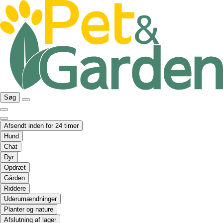
Søg
Afsendt inden for 24 timer
Hund
Chat
Dyr
Opdræt
Gården
Riddere
Uderumændninger
Planter og nature
Afslutning af lager