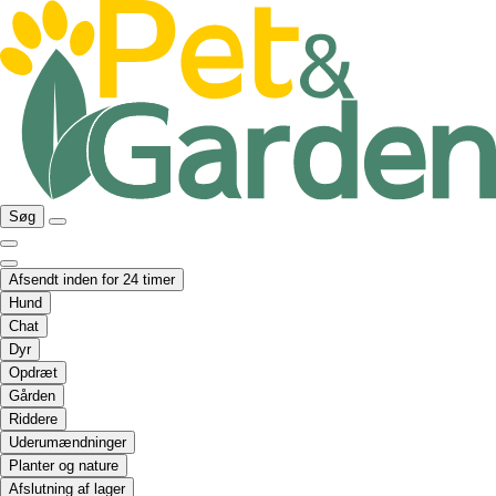
Søg
Afsendt inden for 24 timer
Hund
Chat
Dyr
Opdræt
Gården
Riddere
Uderumændninger
Planter og nature
Afslutning af lager