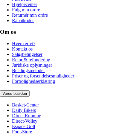
Hjælpecenter
Følg min ordre
Returnér min ordre
Rabatkoder
Om os
Hvem er vi?
Kontakt os
Salgsbetingelser
Retur & refundering
Juridiske oplysninger
Betalingsmetoder
Priser og forsendelsesmuligheder
Fortrolighedserklæring
Vores butikker
Basket-Center
Daily Bikers
Direct Running
Direct-Volley
Espace Golf
Foot-Store