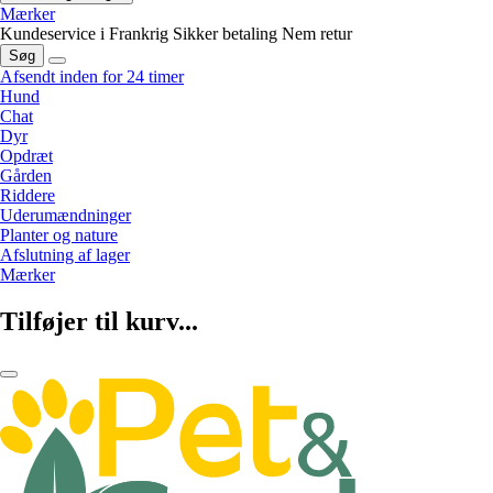
Mærker
Kundeservice i Frankrig
Sikker betaling
Nem retur
Søg
Afsendt inden for 24 timer
Hund
Chat
Dyr
Opdræt
Gården
Riddere
Uderumændninger
Planter og nature
Afslutning af lager
Mærker
Tilføjer til kurv...