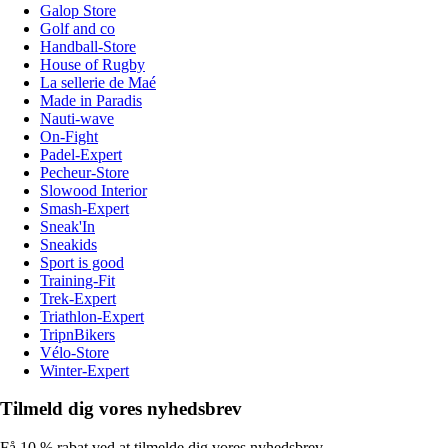
Galop Store
Golf and co
Handball-Store
House of Rugby
La sellerie de Maé
Made in Paradis
Nauti-wave
On-Fight
Padel-Expert
Pecheur-Store
Slowood Interior
Smash-Expert
Sneak'In
Sneakids
Sport is good
Training-Fit
Trek-Expert
Triathlon-Expert
TripnBikers
Vélo-Store
Winter-Expert
Tilmeld dig vores nyhedsbrev
Få 10 % rabat ved at tilmelde dig vores nyhedsbrev