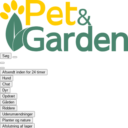
Søg
Afsendt inden for 24 timer
Hund
Chat
Dyr
Opdræt
Gården
Riddere
Uderumændninger
Planter og nature
Afslutning af lager