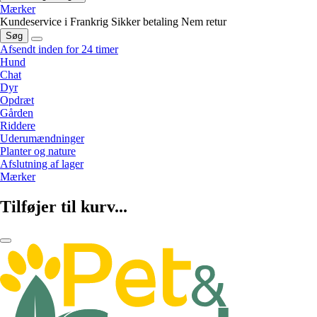
Mærker
Kundeservice i Frankrig
Sikker betaling
Nem retur
Søg
Afsendt inden for 24 timer
Hund
Chat
Dyr
Opdræt
Gården
Riddere
Uderumændninger
Planter og nature
Afslutning af lager
Mærker
Tilføjer til kurv...