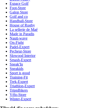
Espace Golf
Foot-Store
Galop Store
Golf and co
Handball-Store
House of Rugby
La sellerie de Maé
Made in Paradis
Nauti-wave
On-Fight
Padel-Expert
Pecheur-Store
Slowood Interior
Smash-Expert
Sneak'In
Sneakids
Sport is good
Training-Fit
Trek-Expert
Triathlon-Expert
TripnBikers
Vélo-Store
Winter-Expert