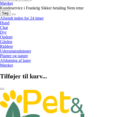
Mærker
Kundeservice i Frankrig
Sikker betaling
Nem retur
Søg
Afsendt inden for 24 timer
Hund
Chat
Dyr
Opdræt
Gården
Riddere
Uderumændninger
Planter og nature
Afslutning af lager
Mærker
Tilføjer til kurv...