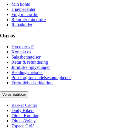
Min konto
Hjælpecenter
Følg min ordre
Returnér min ordre
Rabatkoder
Om os
Hvem er vi?
Kontakt os
Salgsbetingelser
Retur & refundering
Juridiske oplysninger
Betalingsmetoder
Priser og forsendelsesmuligheder
Fortrolighedserklæring
Vores butikker
Basket-Center
Daily Bikers
Direct Running
Direct-Volley
Espace Golf