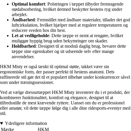
Optimal komfort
: Polstringen i tæppet tilbyder fremragende
stødabsorbering, hvilket dermed beskytter hestens ryg under
arbejdet.
Åndbarhed
: Fremstillet med åndbare materialer, tillader det god
luftcirkulation, hvilket hjælper med at regulere temperaturen og
reducere sveden hos din hest.
Let at vedligeholde
: Dette tæppe er nemt at rengøre, hvilket
muliggør hyppig brug uden bekymringer om skader.
Holdbarhed
: Designet til at modstå daglig brug, bevarer dette
tæppe sine egenskaber og sit udseende selv efter mange
anvendelser.
HKM Misty er også tænkt til optimal støtte, takket være sin
ergonomiske form, der passer perfekt til hestens anatomi. Dets
raffinerede stil gør det til et populært tilbehør under konkurrencer såvel
som under træningssessioner.
Ved at vælge dressurtæppet HKM Misty investerer du i et produkt, der
kombinerer funktionalitet, komfort og elegance, designet til at
tilfredsstille de mest krævende ryttere. Uanset om du er professionel
eller amatør, vil dette tæppe følge dig i alle dine ridesports-eventyr med
stil.
Yderligere information
Mærke
HKM