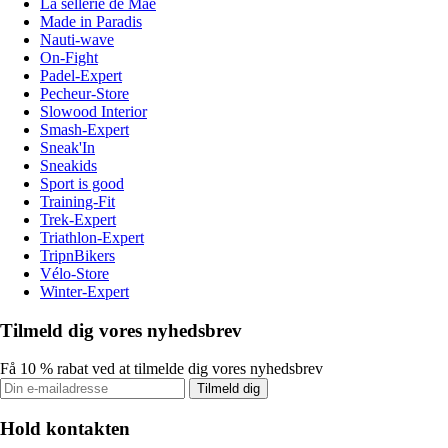
La sellerie de Maé
Made in Paradis
Nauti-wave
On-Fight
Padel-Expert
Pecheur-Store
Slowood Interior
Smash-Expert
Sneak'In
Sneakids
Sport is good
Training-Fit
Trek-Expert
Triathlon-Expert
TripnBikers
Vélo-Store
Winter-Expert
Tilmeld dig vores nyhedsbrev
Få 10 % rabat ved at tilmelde dig vores nyhedsbrev
Tilmeld dig
Hold kontakten