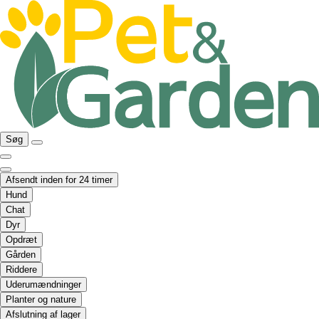
Søg
Afsendt inden for 24 timer
Hund
Chat
Dyr
Opdræt
Gården
Riddere
Uderumændninger
Planter og nature
Afslutning af lager