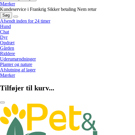
Mærker
Kundeservice i Frankrig
Sikker betaling
Nem retur
Søg
Afsendt inden for 24 timer
Hund
Chat
Dyr
Opdræt
Gården
Riddere
Uderumændninger
Planter og nature
Afslutning af lager
Mærker
Tilføjer til kurv...