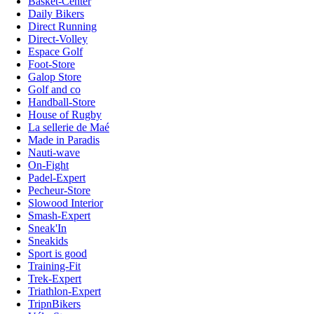
Basket-Center
Daily Bikers
Direct Running
Direct-Volley
Espace Golf
Foot-Store
Galop Store
Golf and co
Handball-Store
House of Rugby
La sellerie de Maé
Made in Paradis
Nauti-wave
On-Fight
Padel-Expert
Pecheur-Store
Slowood Interior
Smash-Expert
Sneak'In
Sneakids
Sport is good
Training-Fit
Trek-Expert
Triathlon-Expert
TripnBikers