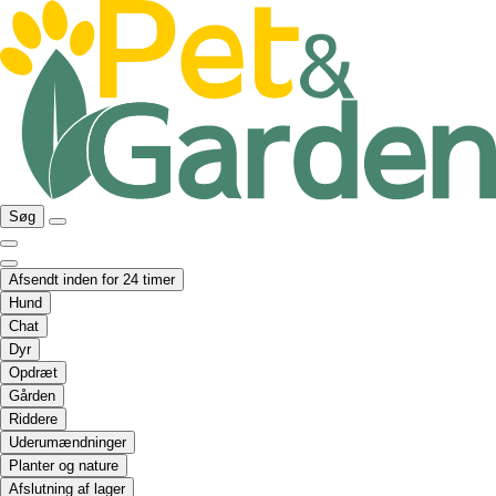
Søg
Afsendt inden for 24 timer
Hund
Chat
Dyr
Opdræt
Gården
Riddere
Uderumændninger
Planter og nature
Afslutning af lager