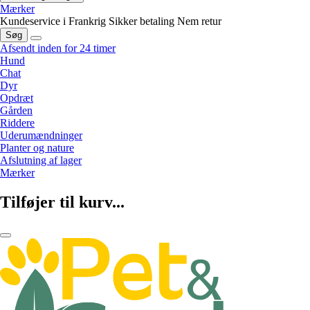
Mærker
Kundeservice i Frankrig
Sikker betaling
Nem retur
Søg
Afsendt inden for 24 timer
Hund
Chat
Dyr
Opdræt
Gården
Riddere
Uderumændninger
Planter og nature
Afslutning af lager
Mærker
Tilføjer til kurv...