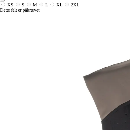
XS
S
M
L
XL
2XL
Dette felt er påkrævet