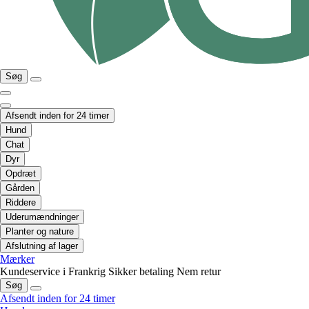
Søg
Afsendt inden for 24 timer
Hund
Chat
Dyr
Opdræt
Gården
Riddere
Uderumændninger
Planter og nature
Afslutning af lager
Mærker
Kundeservice i Frankrig
Sikker betaling
Nem retur
Søg
Afsendt inden for 24 timer