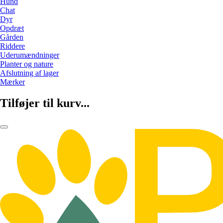
Hund
Chat
Dyr
Opdræt
Gården
Riddere
Uderumændninger
Planter og nature
Afslutning af lager
Mærker
Tilføjer til kurv...