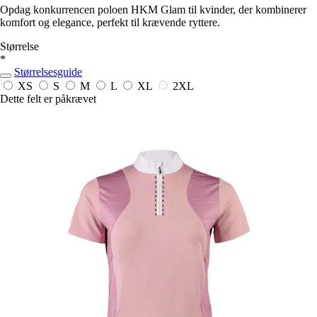
Opdag konkurrencen poloen HKM Glam til kvinder, der kombinerer
komfort og elegance, perfekt til krævende ryttere.
Størrelse
*
Størrelsesguide
XS
S
M
L
XL
2XL
Dette felt er påkrævet