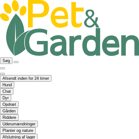
Søg
Afsendt inden for 24 timer
Hund
Chat
Dyr
Opdræt
Gården
Riddere
Uderumændninger
Planter og nature
Afslutning af lager