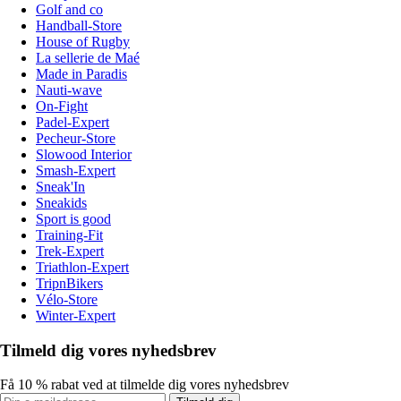
Golf and co
Handball-Store
House of Rugby
La sellerie de Maé
Made in Paradis
Nauti-wave
On-Fight
Padel-Expert
Pecheur-Store
Slowood Interior
Smash-Expert
Sneak'In
Sneakids
Sport is good
Training-Fit
Trek-Expert
Triathlon-Expert
TripnBikers
Vélo-Store
Winter-Expert
Tilmeld dig vores nyhedsbrev
Få 10 % rabat ved at tilmelde dig vores nyhedsbrev