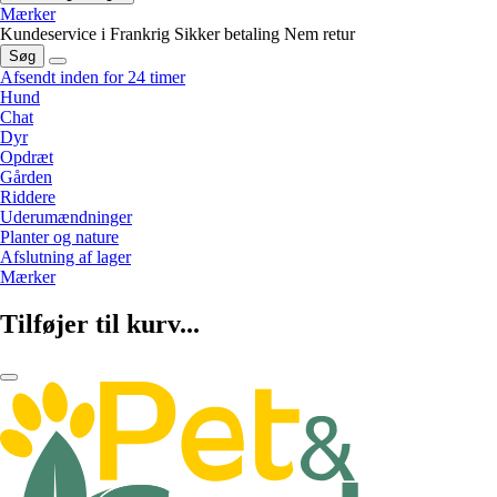
Mærker
Kundeservice i Frankrig
Sikker betaling
Nem retur
Søg
Afsendt inden for 24 timer
Hund
Chat
Dyr
Opdræt
Gården
Riddere
Uderumændninger
Planter og nature
Afslutning af lager
Mærker
Tilføjer til kurv...