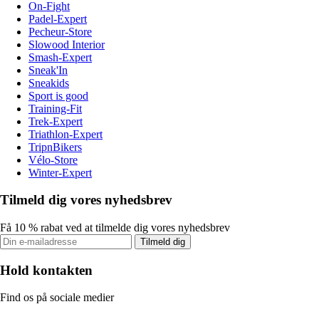
On-Fight
Padel-Expert
Pecheur-Store
Slowood Interior
Smash-Expert
Sneak'In
Sneakids
Sport is good
Training-Fit
Trek-Expert
Triathlon-Expert
TripnBikers
Vélo-Store
Winter-Expert
Tilmeld dig vores nyhedsbrev
Få 10 % rabat ved at tilmelde dig vores nyhedsbrev
Tilmeld dig
Hold kontakten
Find os på sociale medier