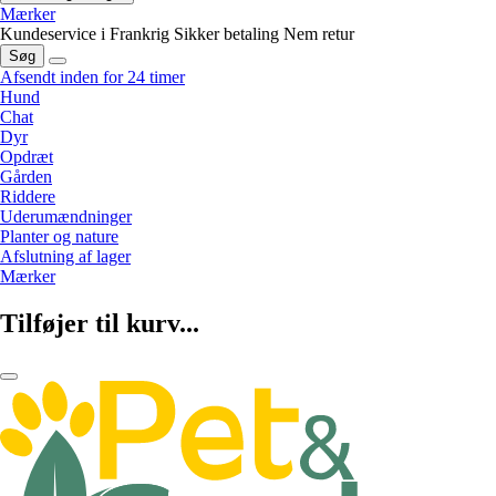
Mærker
Kundeservice i Frankrig
Sikker betaling
Nem retur
Søg
Afsendt inden for 24 timer
Hund
Chat
Dyr
Opdræt
Gården
Riddere
Uderumændninger
Planter og nature
Afslutning af lager
Mærker
Tilføjer til kurv...