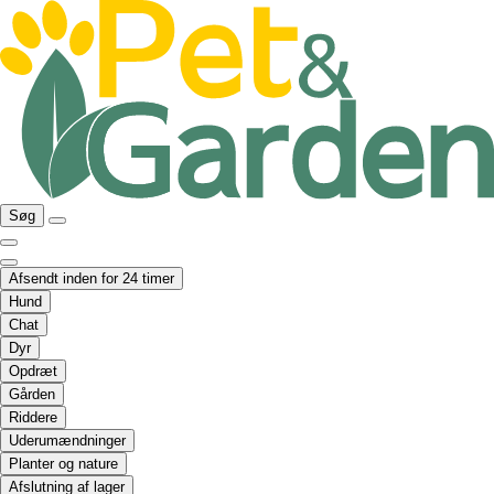
Søg
Afsendt inden for 24 timer
Hund
Chat
Dyr
Opdræt
Gården
Riddere
Uderumændninger
Planter og nature
Afslutning af lager