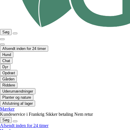
Søg
Afsendt inden for 24 timer
Hund
Chat
Dyr
Opdræt
Gården
Riddere
Uderumændninger
Planter og nature
Afslutning af lager
Mærker
Kundeservice i Frankrig
Sikker betaling
Nem retur
Søg
Afsendt inden for 24 timer