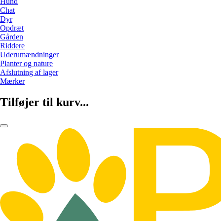
Hund
Chat
Dyr
Opdræt
Gården
Riddere
Uderumændninger
Planter og nature
Afslutning af lager
Mærker
Tilføjer til kurv...