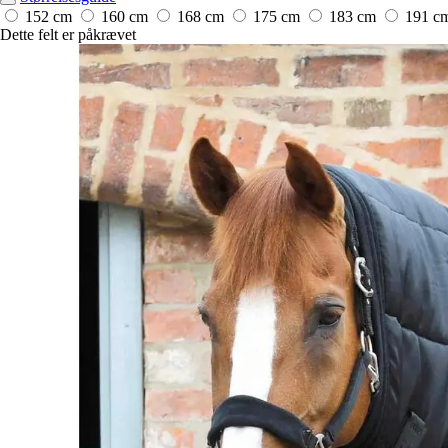
152 cm
160 cm
168 cm
175 cm
183 cm
191 c
Dette felt er påkrævet