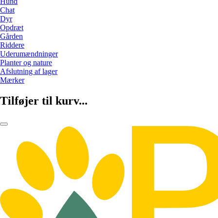
Hund
Chat
Dyr
Opdræt
Gården
Riddere
Uderumændninger
Planter og nature
Afslutning af lager
Mærker
Tilføjer til kurv...