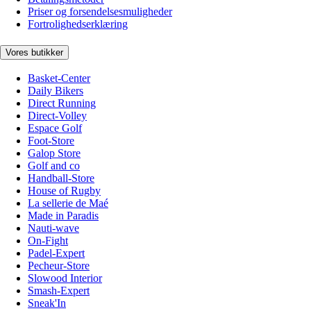
Priser og forsendelsesmuligheder
Fortrolighedserklæring
Vores butikker
Basket-Center
Daily Bikers
Direct Running
Direct-Volley
Espace Golf
Foot-Store
Galop Store
Golf and co
Handball-Store
House of Rugby
La sellerie de Maé
Made in Paradis
Nauti-wave
On-Fight
Padel-Expert
Pecheur-Store
Slowood Interior
Smash-Expert
Sneak'In