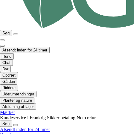
Søg
Afsendt inden for 24 timer
Hund
Chat
Dyr
Opdræt
Gården
Riddere
Uderumændninger
Planter og nature
Afslutning af lager
Mærker
Kundeservice i Frankrig
Sikker betaling
Nem retur
Søg
Afsendt inden for 24 timer