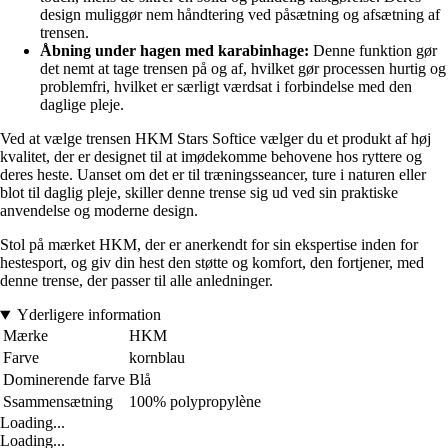
design muliggør nem håndtering ved påsætning og afsætning af
trensen.
Åbning under hagen med karabinhage:
Denne funktion gør
det nemt at tage trensen på og af, hvilket gør processen hurtig og
problemfri, hvilket er særligt værdsat i forbindelse med den
daglige pleje.
Ved at vælge trensen HKM Stars Softice vælger du et produkt af høj
kvalitet, der er designet til at imødekomme behovene hos ryttere og
deres heste. Uanset om det er til træningsseancer, ture i naturen eller
blot til daglig pleje, skiller denne trense sig ud ved sin praktiske
anvendelse og moderne design.
Stol på mærket HKM, der er anerkendt for sin ekspertise inden for
hestesport, og giv din hest den støtte og komfort, den fortjener, med
denne trense, der passer til alle anledninger.
Yderligere information
Mærke
HKM
Farve
kornblau
Dominerende farve
Blå
Ssammensætning
100% polypropylène
Loading...
Loading...