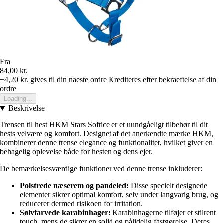
Fra
84,00 kr.
+4,20 kr.
gives til din naeste ordre
Krediteres efter bekraeftelse af din
ordre
Loading...
Beskrivelse
Trensen til hest HKM Stars Softice er et uundgåeligt tilbehør til dit
hests velvære og komfort. Designet af det anerkendte mærke HKM,
kombinerer denne trense elegance og funktionalitet, hvilket giver en
behagelig oplevelse både for hesten og dens ejer.
De bemærkelsesværdige funktioner ved denne trense inkluderer:
Polstrede næserem og pandeled:
Disse specielt designede
elementer sikrer optimal komfort, selv under langvarig brug, og
reducerer dermed risikoen for irritation.
Sølvfarvede karabinhager:
Karabinhagerne tilføjer et stilrent
touch, mens de sikrer en solid og pålidelig fastgørelse. Deres