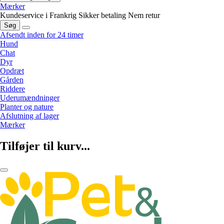
Mærker
Kundeservice i Frankrig
Sikker betaling
Nem retur
Søg
Afsendt inden for 24 timer
Hund
Chat
Dyr
Opdræt
Gården
Riddere
Uderumændninger
Planter og nature
Afslutning af lager
Mærker
Tilføjer til kurv...