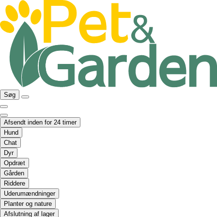
Søg
Afsendt inden for 24 timer
Hund
Chat
Dyr
Opdræt
Gården
Riddere
Uderumændninger
Planter og nature
Afslutning af lager