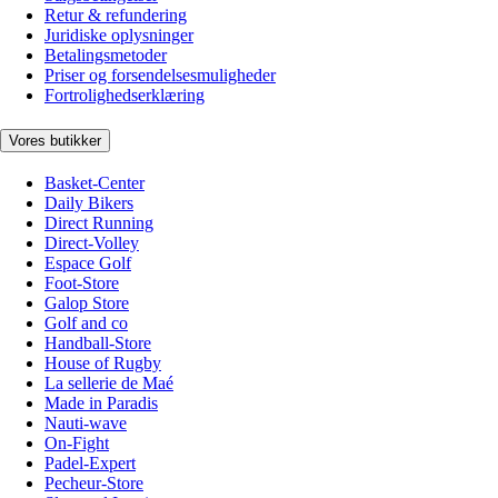
Retur & refundering
Juridiske oplysninger
Betalingsmetoder
Priser og forsendelsesmuligheder
Fortrolighedserklæring
Vores butikker
Basket-Center
Daily Bikers
Direct Running
Direct-Volley
Espace Golf
Foot-Store
Galop Store
Golf and co
Handball-Store
House of Rugby
La sellerie de Maé
Made in Paradis
Nauti-wave
On-Fight
Padel-Expert
Pecheur-Store